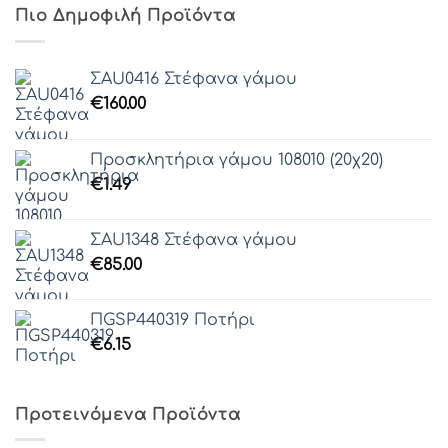
Πιο Δημοφιλή Προϊόντα
ΣAU0416 Στέφανα γάμου
€
160.00
Προσκλητήρια γάμου 108010 (20χ20)
€
1.49
ΣAU1348 Στέφανα γάμου
€
85.00
ΠGSP440319 Ποτήρι
€
6.15
Προτεινόμενα Προϊόντα