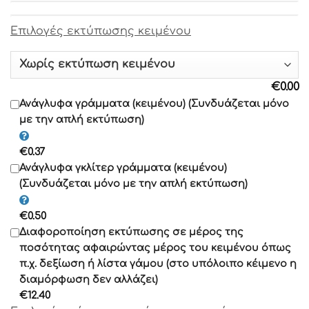
Επιλογές εκτύπωσης κειμένου
Γραμματοσειρά 9
Γραμματοσειρά 10
€
0.00
Γραμματοσειρά 11
Ανάγλυφα γράμματα (κειμένου) (Συνδυάζεται μόνο
με την απλή εκτύπωση)
Γραμματοσειρά 12
€
0.37
Γραμματοσειρά 13
Ανάγλυφα γκλίτερ γράμματα (κειμένου)
(Συνδυάζεται μόνο με την απλή εκτύπωση)
Γραμματοσειρά 14
€
0.50
Γραμματοσειρά 15
Διαφοροποίηση εκτύπωσης σε μέρος της
Γραμματοσειρά 16
ποσότητας αφαιρώντας μέρος του κειμένου όπως
Γραμματοσειρά 17
π.χ. δεξίωση ή λίστα γάμου (στο υπόλοιπο κέιμενο η
διαμόρφωση δεν αλλάζει)
Γραμματοσειρά 18
€
12.40
Γραμματοσειρά 19