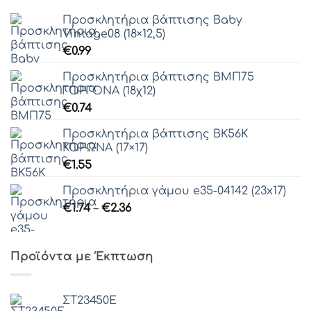
Προσκλητήρια βάπτισης Baby
Vintage08 (18×12,5)
€
0.99
Προσκλητήρια βάπτισης ΒΜΠ75
ΓΟΡΓΟΝΑ (18χ12)
€
0.74
Προσκλητήρια βάπτισης ΒΚ56K
ΚΟΡΩΝΑ (17×17)
€
1.55
Προσκλητήρια γάμου e35-04142 (23x17)
Price
€
1.74
–
€
2.36
range:
€1.74
through
Προϊόντα με Έκπτωση
€2.36
ΣΤ23450Ε