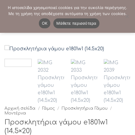
Μετάβαση
ΤΗΛΕΦΩΝΙΚΕΣ ΠΑΡΑΓΓΕΛΙΕΣ:
2103819413
-
2103821941
Η ιστοσελίδα χρησιμοποιεί cookies για την ευκολία περιήγησης.
στο
Με τη χρήση της αποδέχεστε αυτόματα τη χρήση των cookies.
περιεχόμενο
0
OK
Μάθετε περισσότερα
Αρχική σελίδα
/
Γάμος
/
Προσκλητήρια Γάμου
/
Μοντέρνα
Προσκλητήρια γάμου e1801w1
(14.5×20)