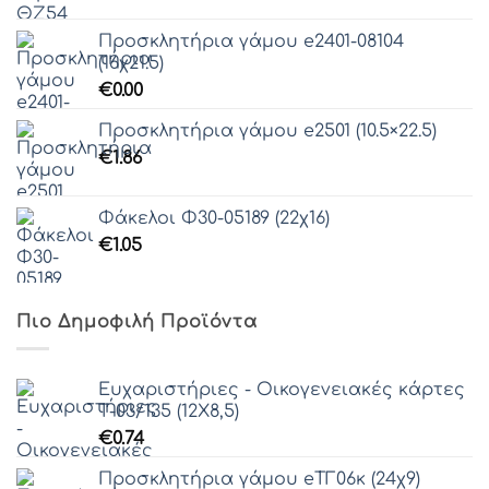
Προσκλητήρια γάμου e2401-08104
(16χ21.5)
€
0.00
Προσκλητήρια γάμου e2501 (10.5×22.5)
€
1.86
Φάκελοι Φ30-05189 (22χ16)
€
1.05
Πιο Δημοφιλή Προϊόντα
Ευχαριστήριες - Οικογενειακές κάρτες
Τ-03/135 (12Χ8,5)
€
0.74
Προσκλητήρια γάμου eΤΓ06κ (24χ9)