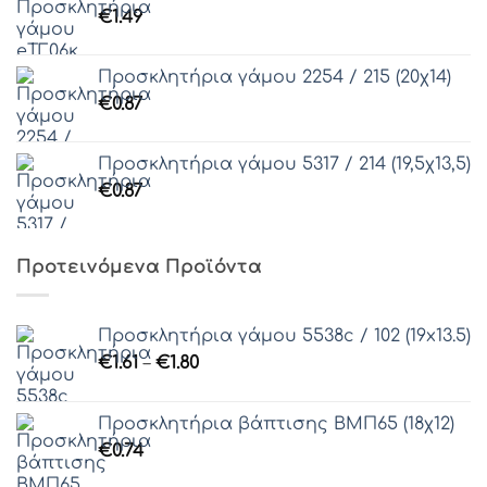
€
1.49
Προσκλητήρια γάμου 2254 / 215 (20χ14)
€
0.87
Προσκλητήρια γάμου 5317 / 214 (19,5χ13,5)
€
0.87
Προτεινόμενα Προϊόντα
Προσκλητήρια γάμου 5538c / 102 (19x13.5)
Price
€
1.61
–
€
1.80
range:
€1.61
Προσκλητήρια βάπτισης ΒΜΠ65 (18χ12)
through
€
0.74
€1.80