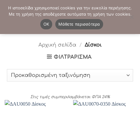
Μετάβαση
ΤΗΛΕΦΩΝΙΚΕΣ ΠΑΡΑΓΓΕΛΙΕΣ:
2103819413
-
2103821941
Η ιστοσελίδα χρησιμοποιεί cookies για την ευκολία περιήγησης.
στο
Με τη χρήση της αποδέχεστε αυτόματα τη χρήση των cookies.
περιεχόμενο
0
OK
Μάθετε περισσότερα
Αρχική σελίδα
/
Δίσκοι
ΦΙΛΤΡΆΡΙΣΜΑ
Στις τιμές συμπεριλαμβάνεται ΦΠΑ 24%