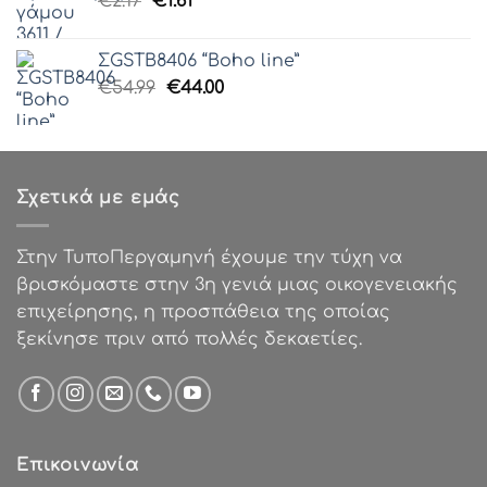
Original
Η
€
2.17
€
1.61
€50.00.
price
τρέχουσα
was:
τιμή
ΣGSTB8406 “Boho line”
€2.17.
είναι:
Original
Η
€
54.99
€
44.00
€1.61.
price
τρέχουσα
was:
τιμή
€54.99.
είναι:
€44.00.
Σχετικά με εμάς
Στην ΤυποΠεργαμηνή έχουμε την τύχη να
βρισκόμαστε στην 3η γενιά μιας οικογενειακής
επιχείρησης, η προσπάθεια της οποίας
ξεκίνησε πριν από πολλές δεκαετίες.
Επικοινωνία