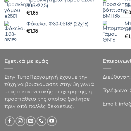
ΒΜ
(10.5×22.5)
€
0
€
1.86
Μπ
Φάκελοι Φ30-05189 (22χ16)
ΘΝ
€
1.05
€
1
Σχετικά με εμάς
Επικοινων
Στην ΤυποΠεργαμηνή έχουμε την
Διεύθυνση
τύχη να βρισκόμαστε στην 3η γενιά
Τηλέφωνα:
μιας οικογενειακής επιχείρησης, η
προσπάθεια της οποίας ξεκίνησε
Email:
info
πριν από πολλές δεκαετίες.