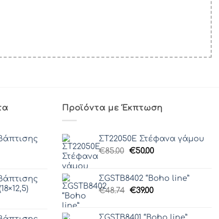
τα
Προϊόντα με Έκπτωση
βάπτισης
ΣΤ22050Ε Στέφανα γάμου
Original
Η
€
85.00
€
50.00
price
τρέχουσα
was:
τιμή
ΣGSTB8402 “Boho line”
βάπτισης
€85.00.
είναι:
18×12,5)
Original
Η
€
48.74
€
39.00
€50.00.
price
τρέχουσα
was:
τιμή
ΣGSTB8401 “Boho line”
βάπτισης