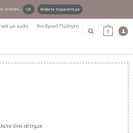
B2B
Η λίστα μου
Newsletter
ων cookies.
OK
Μάθετε περισσότερα
τικά με εμάς
Χονδρική Πώληση
0
ίλετε ένα αίτημα