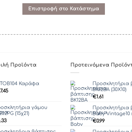
Επιστροφή στο Κατάστημα
ιλή Προϊόντα
Προτεινόμενα Προϊόν
TOB104 Καράφα
Προσκλητήρια 
ΒΚ12ΒΑ (30Χ10)
7.45
€
1.61
οσκλητήρια γάμου
Προσκλητήρια 
202PG (15χ21)
Baby Vintage10 (
.33
€
0.99
οσκλητήρια βάπτισης
Προσκλητήρια 