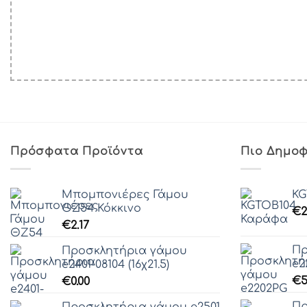
Πρόσφατα Προϊόντα
Πιο Δημοφ
Μπομπονιέρες Γάμου
KG
ΘZ54 Κόκκινο
€
2
€
2.17
Πρ
Προσκλητήρια γάμου
e2
e2401-08104 (16χ21.5)
€
5
€
0.00
Πρ
Προσκλητήρια γάμου e2501