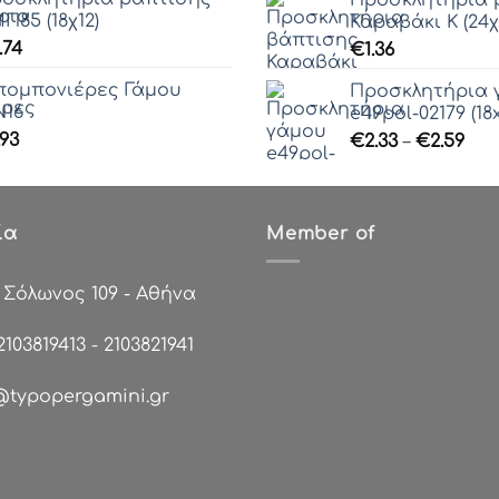
Π85 (18χ12)
Καραβάκι Κ (24χ1
.74
€
1.36
ομπονιέρες Γάμου
Προσκλητήρια 
16
e49pol-02179 (18x
.93
Pri
€
2.33
–
€
2.59
ran
€2.
thr
ία
Member of
€2.
:
Σόλωνος 109 - Αθήνα
2103819413
-
2103821941
@typopergamini.gr