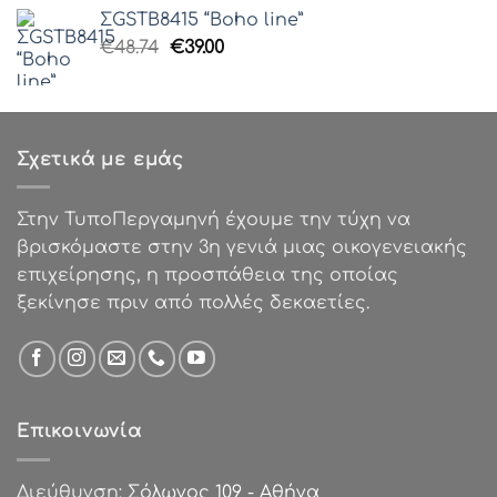
was:
τιμή
ΣGSTB8415 “Boho line”
€48.74.
είναι:
Original
Η
€
48.74
€
39.00
€39.00.
price
τρέχουσα
was:
τιμή
€48.74.
είναι:
€39.00.
Σχετικά με εμάς
Στην ΤυποΠεργαμηνή έχουμε την τύχη να
βρισκόμαστε στην 3η γενιά μιας οικογενειακής
επιχείρησης, η προσπάθεια της οποίας
ξεκίνησε πριν από πολλές δεκαετίες.
Επικοινωνία
Διεύθυνση:
Σόλωνος 109 - Αθήνα