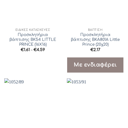
ΕΙΔΙΚΈΣ ΚΑΤΑΣΚΕΥΈΣ
ΒΆΠΤΙΣΗ
Προσκλητήρια
Προσκλητήρια
βάπτισης ΒΚ54 LITTLE
βάπτισης ΒΚΑ801Α Little
PRINCE (16Χ16)
Prince (20χ20)
Price
€
1.61
–
€
4.59
€
2.17
range:
€1.61
through
Με ενδιαφέρει
€4.59