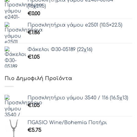
Προσκλητήρια γάμου e2401-08104
(16χ21.5)
€
0.00
Προσκλητήρια γάμου e2501 (10.5×22.5)
€
1.86
Φάκελοι Φ30-05189 (22χ16)
€
1.05
Πιο Δημοφιλή Προϊόντα
Προσκλητήριο γάμου 3540 / 116 (16.5χ13)
€
1.05
ΠGASIO Wine/Bohemia Ποτήρι
€
5.75