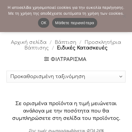
Μετάβαση
ΤΗΛΕΦΩΝΙΚΕΣ ΠΑΡΑΓΓΕΛΙΕΣ:
2103819413
-
2103821941
Η ιστοσελίδα χρησιμοποιεί cookies για την ευκολία περιήγησης.
στο
Με τη χρήση της αποδέχεστε αυτόματα τη χρήση των cookies.
περιεχόμενο
0
OK
Μάθετε περισσότερα
Αρχική σελίδα
/
Βάπτιση
/
Προσκλητήρια
Βάπτισης
/
Ειδικές Κατασκευές
ΦΙΛΤΡΆΡΙΣΜΑ
Σε ορισμένα προϊόντα η τιμή μειώνεται
ανάλογα με την ποσότητα που θα
συμπληρώσετε στη σελίδα του προϊόντος.
Στις τιμές συμπεριλαμβάνεται ΦΠΑ 24%