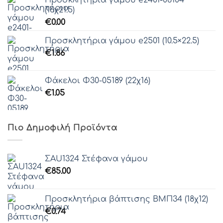
(16χ21.5)
€
0.00
Προσκλητήρια γάμου e2501 (10.5×22.5)
€
1.86
Φάκελοι Φ30-05189 (22χ16)
€
1.05
Πιο Δημοφιλή Προϊόντα
ΣAU1324 Στέφανα γάμου
€
85.00
Προσκλητήρια βάπτισης ΒΜΠ34 (18χ12)
€
0.74