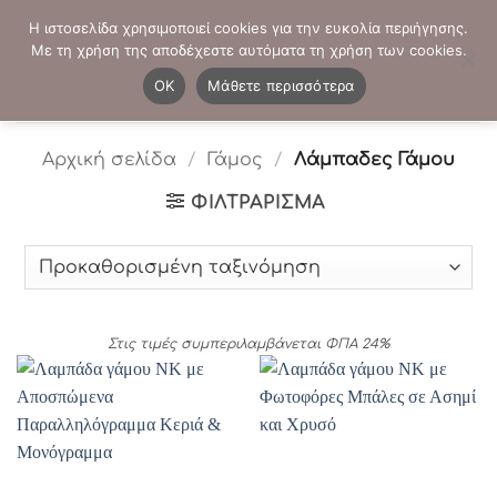
Μετάβαση
ΤΗΛΕΦΩΝΙΚΕΣ ΠΑΡΑΓΓΕΛΙΕΣ:
2103819413
-
2103821941
Η ιστοσελίδα χρησιμοποιεί cookies για την ευκολία περιήγησης.
στο
Με τη χρήση της αποδέχεστε αυτόματα τη χρήση των cookies.
περιεχόμενο
0
OK
Μάθετε περισσότερα
Αρχική σελίδα
/
Γάμος
/
Λάμπαδες Γάμου
ΦΙΛΤΡΆΡΙΣΜΑ
Στις τιμές συμπεριλαμβάνεται ΦΠΑ 24%