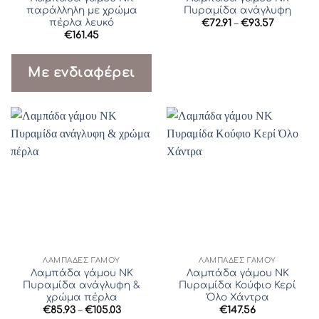
παράλληλη με χρώμα
Πυραμίδα ανάγλυφη
πέρλα λευκό
Price
€
72.91
–
€
93.57
range:
€
161.45
€72.91
through
€93.57
Με ενδιαφέρει
ΛΆΜΠΑΔΕΣ ΓΆΜΟΥ
ΛΆΜΠΑΔΕΣ ΓΆΜΟΥ
Λαμπάδα γάμου ΝΚ
Λαμπάδα γάμου ΝΚ
Πυραμίδα ανάγλυφη &
Πυραμίδα Κούφιο Κερί
χρώμα πέρλα
Όλο Χάντρα
Price
€
85.93
–
€
105.03
€
147.56
range: