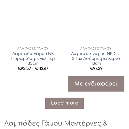
ΛΆΜΠΑΔΕΣ ΓΆΜΟΥ
ΛΆΜΠΑΔΕΣ ΓΆΜΟΥ
Λαμπάδα γάμου ΝΚ
Λαμπάδα γάμου ΝΚ Σετ
Πυραμίδα με γκλίτερ
3 Τμx Ασύμμετρα Κεριά
35cm
10cm
Price
€
93.57
–
€
112.67
€
97.39
range:
€93.57
through
Με ενδιαφέρει
€112.67
Load more
Λαμπάδες Γάμου Μοντέρνες &