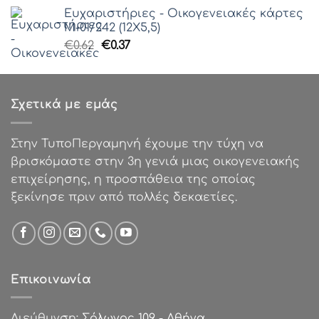
was:
τιμή
Ευχαριστήριες - Οικογενειακές κάρτες
€85.00.
είναι:
Μ-01/242 (12Χ5,5)
€50.00.
Original
Η
€
0.62
€
0.37
price
τρέχουσα
was:
τιμή
€0.62.
είναι:
Σχετικά με εμάς
€0.37.
Στην ΤυποΠεργαμηνή έχουμε την τύχη να
βρισκόμαστε στην 3η γενιά μιας οικογενειακής
επιχείρησης, η προσπάθεια της οποίας
ξεκίνησε πριν από πολλές δεκαετίες.
Επικοινωνία
Διεύθυνση:
Σόλωνος 109 - Αθήνα