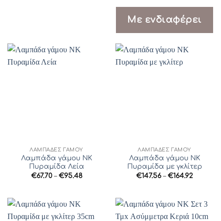
€85.93
through
Με ενδιαφέρει
€105.03
ΛΆΜΠΑΔΕΣ ΓΆΜΟΥ
ΛΆΜΠΑΔΕΣ ΓΆΜΟΥ
Λαμπάδα γάμου ΝΚ
Λαμπάδα γάμου ΝΚ
Πυραμίδα Λεία
Πυραμίδα με γκλίτερ
Price
Price
€
67.70
–
€
95.48
€
147.56
–
€
164.92
range:
range:
€67.70
€147.56
through
through
€95.48
€164.92