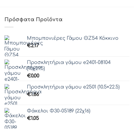
Πρόσφατα Προϊόντα
Μπομπονιέρες Γάμου ΘZ54 Κόκκινο
€
2.17
Προσκλητήρια γάμου e2401-08104
(16χ21.5)
€
0.00
Προσκλητήρια γάμου e2501 (10.5×22.5)
€
1.86
Φάκελοι Φ30-05189 (22χ16)
€
1.05