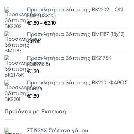
Προσκλητήρια βάπτισης ΒΚ2202 LION
KING (13Χ20)
Price
€
1.80
–
€
3.10
range:
Προσκλητήρια βάπτισης ΒΜΠ87 (18χ12)
€1.80
€
0.74
through
€3.10
Προσκλητήρια βάπτισης ΒΚ2175Κ
(13,5Χ18,5)
€
1.30
Προσκλητήρια βάπτισης ΒΚ2201 ΦΑΡΟΣ
(15Χ21)
€
1.80
Προϊόντα με Έκπτωση
ΣΤ192ΧΧ Στέφανα γάμου