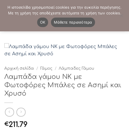
Μετάβαση
ΤΗΛΕΦΩΝΙΚΕΣ ΠΑΡΑΓΓΕΛΙΕΣ:
2103819413
-
2103821941
Η ιστοσελίδα χρησιμοποιεί cookies για την ευκολία περιήγησης.
στο
Με τη χρήση της αποδέχεστε αυτόματα τη χρήση των cookies.
περιεχόμενο
0
OK
Μάθετε περισσότερα
Αρχική σελίδα
/
Γάμος
/
Λάμπαδες Γάμου
Λαμπάδα γάμου ΝΚ με
Φωτοφόρες Μπάλες σε Ασημί και
Χρυσό
211.79
€