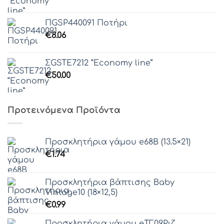
ΠGSP440091 Ποτήρι
€
8.06
ΣGSTE7212 “Economy line”
€
50.00
Προτεινόμενα Προϊόντα
Προσκλητήρια γάμου e68Β (13.5×21)
€
1.74
Προσκλητήρια βάπτισης Baby
Vintage10 (18×12,5)
€
0.99
Προσκλητήρια γάμου eΤΓ09Ριζ