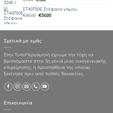
€
1.24
€
1.05
€0.37.
price
τρέχουσα
ΣΤ40750Ε Στέφανα γάμου
was:
τιμή
Original
Η
€
85.00
€1.24.
€
50.00
είναι:
price
τρέχουσα
€1.05.
was:
τιμή
€85.00.
είναι:
€50.00.
Σχετικά με εμάς
Στην ΤυποΠεργαμηνή έχουμε την τύχη να
βρισκόμαστε στην 3η γενιά μιας οικογενειακής
επιχείρησης, η προσπάθεια της οποίας
ξεκίνησε πριν από πολλές δεκαετίες.
Επικοινωνία