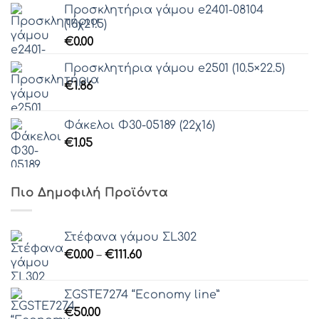
Προσκλητήρια γάμου e2401-08104
(16χ21.5)
€
0.00
Προσκλητήρια γάμου e2501 (10.5×22.5)
€
1.86
Φάκελοι Φ30-05189 (22χ16)
€
1.05
Πιο Δημοφιλή Προϊόντα
Στέφανα γάμου ΣL302
Price
€
0.00
–
€
111.60
range:
€0.00
ΣGSTE7274 “Economy line”
through
€
50.00
€111.60