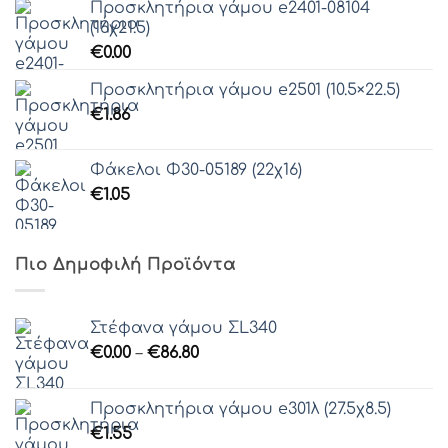
Προσκλητήρια γάμου e2401-08104
(16χ21.5)
€
0.00
Προσκλητήρια γάμου e2501 (10.5×22.5)
€
1.86
Φάκελοι Φ30-05189 (22χ16)
€
1.05
Πιο Δημοφιλή Προϊόντα
Στέφανα γάμου ΣL340
Price
€
0.00
–
€
86.80
range:
€0.00
Προσκλητήρια γάμου e301λ (27.5χ8.5)
through
€
1.55
€86.80