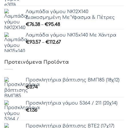
Λαμπάδα γάμου ΝΚ12X140
Διακοσμημένη Με Ύφασμα & Πέτρες
Price
€
76.38
–
€
95.48
range:
Λαμπάδα γάμου ΝΚ15x140 Με Χάντρα
€76.38
Price
€
93.57
–
€
112.67
through
range:
€95.48
€93.57
through
Προτεινόμενα Προϊόντα
€112.67
Προσκλητήρια βάπτισης ΒΜΠ85 (18χ12)
€
0.74
Προσκλητήρια γάμου 5364 / 211 (20χ14)
€
1.36
Προσκλητήρια βάπτισης ΒΤΕ2 (17χ17)