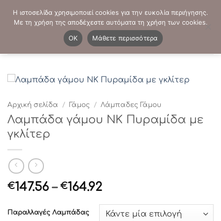
Μετάβαση
ΤΗΛΕΦΩΝΙΚΕΣ ΠΑΡΑΓΓΕΛΙΕΣ:
2103819413
-
2103821941
Η ιστοσελίδα χρησιμοποιεί cookies για την ευκολία περιήγησης.
στο
Με τη χρήση της αποδέχεστε αυτόματα τη χρήση των cookies.
περιεχόμενο
0
OK
Μάθετε περισσότερα
Αρχική σελίδα
/
Γάμος
/
Λάμπαδες Γάμου
Λαμπάδα γάμου ΝΚ Πυραμίδα με
γκλίτερ
Price
147.56
–
164.92
€
€
range:
€147.56
Παραλλαγές Λαμπάδας