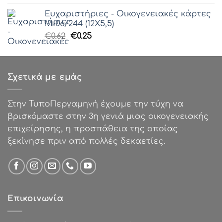
was:
τιμή
Ευχαριστήριες - Οικογενειακές κάρτες
€85.00.
είναι:
Μ-06/244 (12Χ5,5)
€50.00.
Original
Η
€
0.62
€
0.25
price
τρέχουσα
was:
τιμή
€0.62.
είναι:
Σχετικά με εμάς
€0.25.
Στην ΤυποΠεργαμηνή έχουμε την τύχη να
βρισκόμαστε στην 3η γενιά μιας οικογενειακής
επιχείρησης, η προσπάθεια της οποίας
ξεκίνησε πριν από πολλές δεκαετίες.
Επικοινωνία