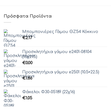
Πρόσφατα Προϊόντα
Μπομπονιέρες Γάμου ΘZ54 Κόκκινο
€
2.17
Προσκλητήρια γάμου e2401-08104
(16χ21.5)
€
0.00
Προσκλητήρια γάμου e2501 (10.5×22.5)
€
1.86
Φάκελοι Φ30-05189 (22χ16)
€
1.05