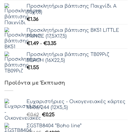
Προσκλητήρια βάπτισης Παιχνίδι Α
(15χ7,5)
€
1.36
Προσκλητήρια βάπτισης ΒΚ51 LITTLE
PRINCE (17,5Χ17,5)
Price
€
1.49
–
€
3.35
range:
Προσκλητήρια βάπτισης ΤΒ09Ριζ
€1.49
BEACH (16Χ22,5)
through
€
1.55
€3.35
Προϊόντα με Έκπτωση
Ευχαριστήριες - Οικογενειακές κάρτες
Μ-06/244 (12Χ5,5)
Original
Η
€
0.62
€
0.25
price
τρέχουσα
ΣGSTB8404 “Boho line”
was:
τιμή