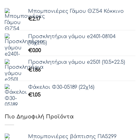
Γραμματοσειρά 60
Μπομπονιέρες Γάμου ΘZ54 Κόκκινο
Γραμματοσειρά 61
€
2.17
Προσκλητήρια γάμου e2401-08104
(16χ21.5)
€
0.00
Προσκλητήρια γάμου e2501 (10.5×22.5)
€
1.86
Φάκελοι Φ30-05189 (22χ16)
€
1.05
Πιο Δημοφιλή Προϊόντα
Μπομπονιέρες βάπτισης ΠΑ5299