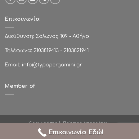
Επικοινωνία
Διεύθυνση:
Σόλωνος 109 - Αθήνα
Τηλέφωνα:
2103819413
-
2103821941
Email:
info@typopergamini.gr
Member of
Όροι χρήσης & Πολιτική Απορρήτου
Πολιτικές Επιστροφών
Τρόποι Πληρωμής
Επικοινωνία Εδώ!
Σχετικά με εμάς
Χονδρική Πώληση
Επικοινωνία