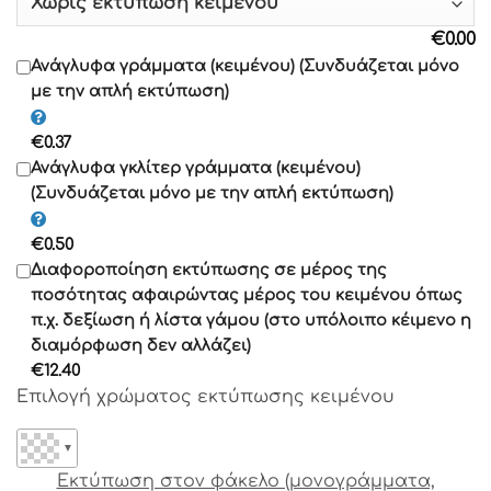
Γραμματοσειρά 10
€
0.00
Γραμματοσειρά 11
Ανάγλυφα γράμματα (κειμένου) (Συνδυάζεται μόνο
με την απλή εκτύπωση)
Γραμματοσειρά 12
€
0.37
Γραμματοσειρά 13
Ανάγλυφα γκλίτερ γράμματα (κειμένου)
(Συνδυάζεται μόνο με την απλή εκτύπωση)
Γραμματοσειρά 14
€
0.50
Γραμματοσειρά 15
Διαφοροποίηση εκτύπωσης σε μέρος της
Γραμματοσειρά 16
ποσότητας αφαιρώντας μέρος του κειμένου όπως
Γραμματοσειρά 17
π.χ. δεξίωση ή λίστα γάμου (στο υπόλοιπο κέιμενο η
διαμόρφωση δεν αλλάζει)
Γραμματοσειρά 18
€
12.40
Γραμματοσειρά 19
Επιλογή χρώματος εκτύπωσης κειμένου
Γραμματοσειρά 20
Γραμματοσειρά 21
▼
Γραμματοσειρά 22
Εκτύπωση στον φάκελο (μονογράμματα,
Γραμματοσειρά 23