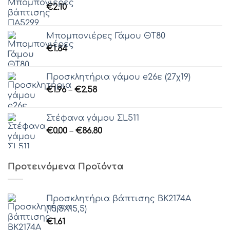
€
2.10
Μπομπονιέρες Γάμου ΘΤ80
€
1.84
Προσκλητήρια γάμου e26ε (27χ19)
Price
€
1.96
–
€
2.58
range:
€1.96
Στέφανα γάμου ΣL511
through
Price
€
0.00
–
€
86.80
€2.58
range:
€0.00
through
Προτεινόμενα Προϊόντα
€86.80
Προσκλητήρια βάπτισης ΒΚ2174Α
(15,5Χ15,5)
€
1.61