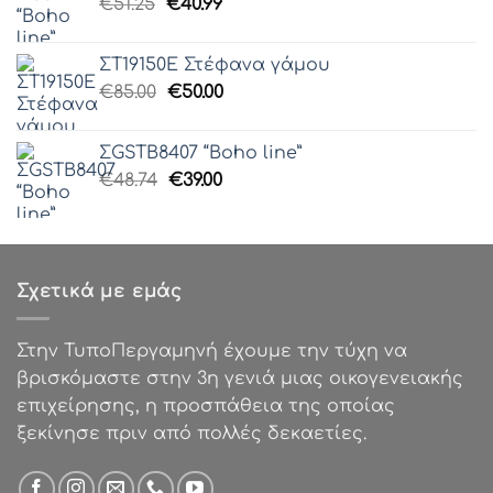
Original
Η
€
51.25
€0.62.
€
40.99
είναι:
price
τρέχουσα
€0.25.
was:
τιμή
ΣΤ19150Ε Στέφανα γάμου
€51.25.
είναι:
Original
Η
€
85.00
€
50.00
€40.99.
price
τρέχουσα
was:
τιμή
ΣGSTB8407 “Boho line”
€85.00.
είναι:
Original
Η
€
48.74
€
39.00
€50.00.
price
τρέχουσα
was:
τιμή
€48.74.
είναι:
€39.00.
Σχετικά με εμάς
Στην ΤυποΠεργαμηνή έχουμε την τύχη να
βρισκόμαστε στην 3η γενιά μιας οικογενειακής
επιχείρησης, η προσπάθεια της οποίας
ξεκίνησε πριν από πολλές δεκαετίες.