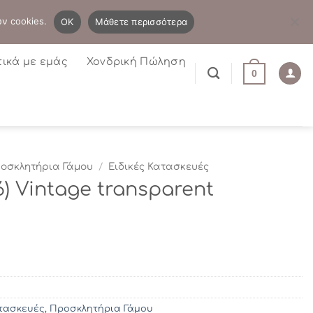
B2B
Η λίστα μου
Newsletter
ων cookies.
OK
Μάθετε περισσότερα
τικά με εμάς
Χονδρική Πώληση
0
οσκλητήρια Γάμου
/
Ειδικές Κατασκευές
16) Vintage transparent
ατασκευές
,
Προσκλητήρια Γάμου