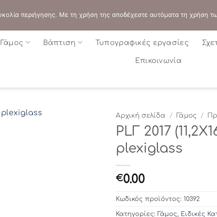
ΔΙΕΥΘΥΝΣΗ:
ΣΟΛΩΝΟΣ 109 - ΑΘΗΝΑ
 ευκολία περιήγησης. Με τη χρήση της αποδέχεστε αυτόματα τη χρήση τ
Γάμος
Βάπτιση
Τυπογραφικές εργασίες
Σχε
Επικοινωνία
Αρχική σελίδα
/
Γάμος
/
Πρ
PLΓ 2017 (11,2Χ
plexiglass
0.00
€
Κωδικός προϊόντος:
10392
Κατηγορίες:
Γάμος
,
Ειδικές Κ