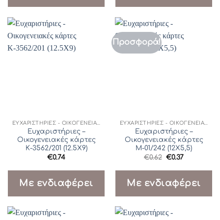
Προσφορά!
ΕΥΧΑΡΙΣΤΉΡΙΕΣ - ΟΙΚΟΓΕΝΕΙΑΚΈΣ ΚΆΡΤΕΣ
ΕΥΧΑΡΙΣΤΉΡΙΕΣ - ΟΙΚΟΓΕΝΕΙΑΚΈΣ ΚΆΡΤΕΣ
Ευχαριστήριες –
Ευχαριστήριες –
Οικογενειακές κάρτες
Οικογενειακές κάρτες
Κ-3562/201 (12.5Χ9)
Μ-01/242 (12Χ5,5)
Original
Η
€
0.74
€
0.62
€
0.37
price
τρέχουσα
was:
τιμή
€0.62.
είναι:
Με ενδιαφέρει
Με ενδιαφέρει
€0.37.