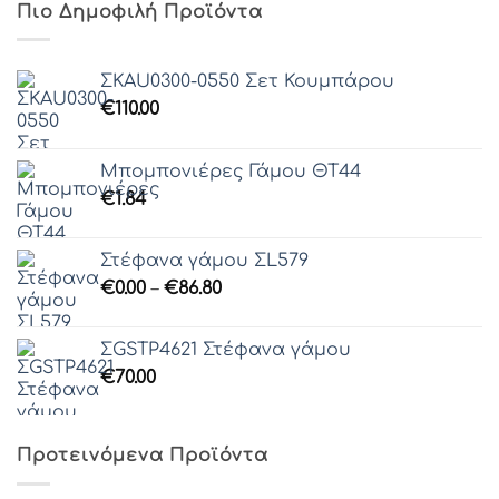
Πιο Δημοφιλή Προϊόντα
ΣΚAU0300-0550 Σετ Κουμπάρου
€
110.00
Μπομπονιέρες Γάμου ΘΤ44
€
1.84
Στέφανα γάμου ΣL579
Price
€
0.00
–
€
86.80
range:
€0.00
ΣGSTP4621 Στέφανα γάμου
through
€
70.00
€86.80
Προτεινόμενα Προϊόντα