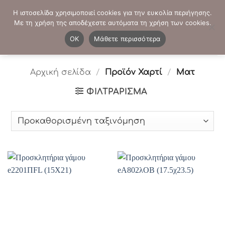
Μετάβαση
ΤΗΛΕΦΩΝΙΚΕΣ ΠΑΡΑΓΓΕΛΙΕΣ:
2103819413
-
2103821941
Η ιστοσελίδα χρησιμοποιεί cookies για την ευκολία περιήγησης.
στο
Με τη χρήση της αποδέχεστε αυτόματα τη χρήση των cookies.
περιεχόμενο
0
OK
Μάθετε περισσότερα
Αρχική σελίδα
/
Προϊόν Χαρτί
/
Ματ
ΦΙΛΤΡΆΡΙΣΜΑ