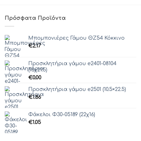
Πρόσφατα Προϊόντα
Μπομπονιέρες Γάμου ΘZ54 Κόκκινο
€
2.17
Προσκλητήρια γάμου e2401-08104
(16χ21.5)
€
0.00
Προσκλητήρια γάμου e2501 (10.5×22.5)
€
1.86
Φάκελοι Φ30-05189 (22χ16)
€
1.05