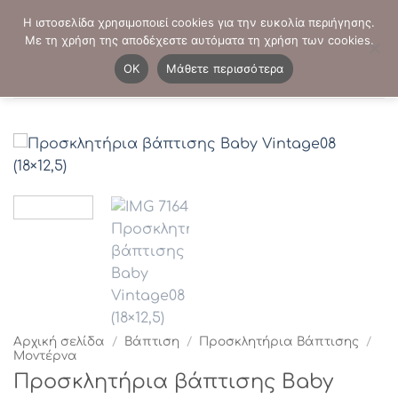
Μετάβαση
ΤΗΛΕΦΩΝΙΚΕΣ ΠΑΡΑΓΓΕΛΙΕΣ:
2103819413
-
2103821941
Η ιστοσελίδα χρησιμοποιεί cookies για την ευκολία περιήγησης.
στο
Με τη χρήση της αποδέχεστε αυτόματα τη χρήση των cookies.
περιεχόμενο
0
OK
Μάθετε περισσότερα
Αρχική σελίδα
/
Βάπτιση
/
Προσκλητήρια Βάπτισης
/
Μοντέρνα
Προσκλητήρια βάπτισης Baby