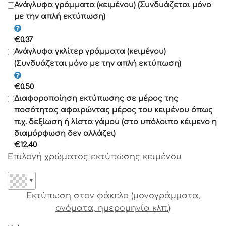
Γραμματοσειρά 11
Ανάγλυφα γράμματα (κειμένου) (Συνδυάζεται μόνο
με την απλή εκτύπωση)
Γραμματοσειρά 12
€
0.37
Γραμματοσειρά 13
Ανάγλυφα γκλίτερ γράμματα (κειμένου)
(Συνδυάζεται μόνο με την απλή εκτύπωση)
Γραμματοσειρά 14
€
0.50
Γραμματοσειρά 15
Διαφοροποίηση εκτύπωσης σε μέρος της
Γραμματοσειρά 16
ποσότητας αφαιρώντας μέρος του κειμένου όπως
Γραμματοσειρά 17
π.χ. δεξίωση ή λίστα γάμου (στο υπόλοιπο κέιμενο η
διαμόρφωση δεν αλλάζει)
Γραμματοσειρά 18
€
12.40
Γραμματοσειρά 19
Επιλογή χρώματος εκτύπωσης κειμένου
Γραμματοσειρά 20
Γραμματοσειρά 21
▼
Γραμματοσειρά 22
Εκτύπωση στον φάκελο (μονογράμματα,
Γραμματοσειρά 23
ονόματα, ημερομηνία κλπ.)
Γραμματοσειρά 24
Γραμματοσειρά 25