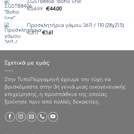
ΣGSTB8406 “Boho line”
€85.00.
είναι:
Original
Η
€
54.99
€
44.00
€50.00.
price
τρέχουσα
was:
τιμή
Προσκλητήρια γάμου 3611 / 110 (28χ21.5)
€54.99.
είναι:
Original
Η
€
2.17
€
1.61
€44.00.
price
τρέχουσα
was:
τιμή
€2.17.
είναι:
€1.61.
Σχετικά με εμάς
Στην ΤυποΠεργαμηνή έχουμε την τύχη να
βρισκόμαστε στην 3η γενιά μιας οικογενειακής
επιχείρησης, η προσπάθεια της οποίας
ξεκίνησε πριν από πολλές δεκαετίες.