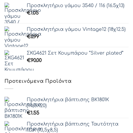
Προσκλητήριο γάμου 3540 / 116 (16.5χ13)
€
1.05
Προσκλητήρια γάμου Vintage12 (18χ12.5)
€
0.99
ΣKG4621 Σετ Κουμπάρου “Silver plated”
€
90.00
Προτεινόμενα Προϊόντα
Προσκλητήρια βάπτισης ΒΚ1801Κ
(14,5Χ20)
€
1.55
Προσκλητήρια βάπτισης Ταυτότητα
I.D.Κ (13,5χ8,5)