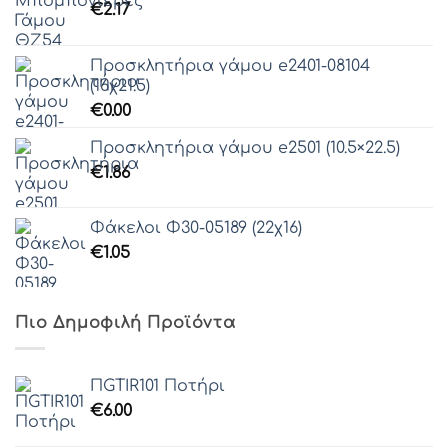
€
2.17
Προσκλητήρια γάμου e2401-08104
(16χ21.5)
€
0.00
Προσκλητήρια γάμου e2501 (10.5×22.5)
€
1.86
Φάκελοι Φ30-05189 (22χ16)
€
1.05
Πιο Δημοφιλή Προϊόντα
ΠGTIR101 Ποτήρι
€
6.00