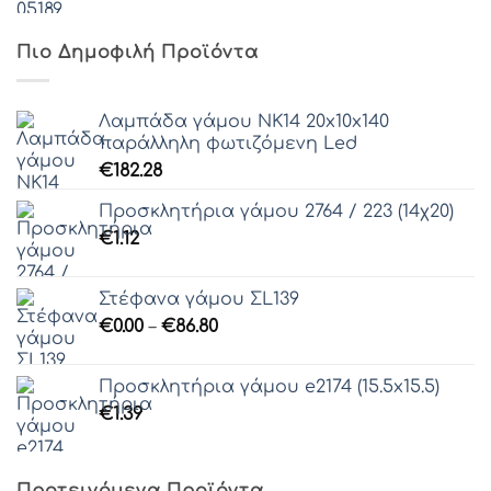
Πιο Δημοφιλή Προϊόντα
Λαμπάδα γάμου ΝΚ14 20x10x140
παράλληλη φωτιζόμενη Led
€
182.28
Προσκλητήρια γάμου 2764 / 223 (14χ20)
€
1.12
Στέφανα γάμου ΣL139
Price
€
0.00
–
€
86.80
range:
€0.00
Προσκλητήρια γάμου e2174 (15.5x15.5)
through
€
1.39
€86.80
Προτεινόμενα Προϊόντα