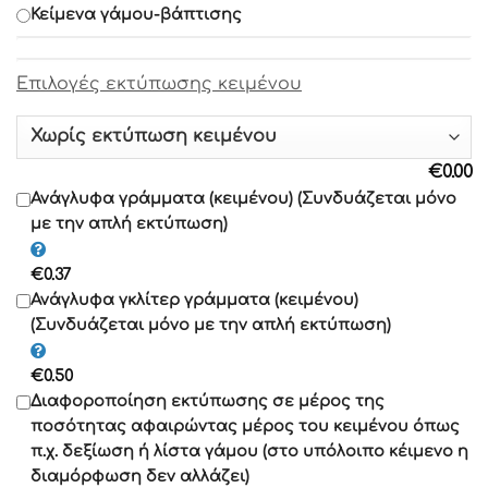
Κείμενα γάμου-βάπτισης
Γραμματοσειρά 8
Eπιλογές εκτύπωσης κειμένου
Γραμματοσειρά 9
Γραμματοσειρά 10
€
0.00
Γραμματοσειρά 11
Ανάγλυφα γράμματα (κειμένου) (Συνδυάζεται μόνο
με την απλή εκτύπωση)
Γραμματοσειρά 12
€
0.37
Γραμματοσειρά 13
Ανάγλυφα γκλίτερ γράμματα (κειμένου)
(Συνδυάζεται μόνο με την απλή εκτύπωση)
Γραμματοσειρά 14
€
0.50
Γραμματοσειρά 15
Διαφοροποίηση εκτύπωσης σε μέρος της
Γραμματοσειρά 16
ποσότητας αφαιρώντας μέρος του κειμένου όπως
Γραμματοσειρά 17
π.χ. δεξίωση ή λίστα γάμου (στο υπόλοιπο κέιμενο η
διαμόρφωση δεν αλλάζει)
Γραμματοσειρά 18