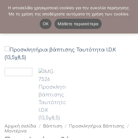
Μετάβαση
ΤΗΛΕΦΩΝΙΚΕΣ ΠΑΡΑΓΓΕΛΙΕΣ:
2103819413
-
2103821941
Η ιστοσελίδα χρησιμοποιεί cookies για την ευκολία περιήγησης.
στο
Με τη χρήση της αποδέχεστε αυτόματα τη χρήση των cookies.
περιεχόμενο
0
OK
Μάθετε περισσότερα
Αρχική σελίδα
/
Βάπτιση
/
Προσκλητήρια Βάπτισης
/
Μοντέρνα