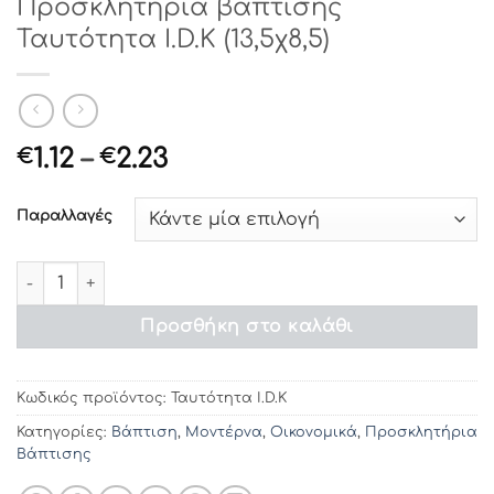
Προσκλητήρια βάπτισης
Ταυτότητα I.D.Κ (13,5χ8,5)
Price
1.12
–
2.23
€
€
range:
€1.12
Παραλλαγές
through
€2.23
Προσκλητήρια βάπτισης Ταυτότητα I.D.Κ (13,5χ8,5) ποσό
Προσθήκη στο καλάθι
Κωδικός προϊόντος:
Ταυτότητα I.D.Κ
Κατηγορίες:
Βάπτιση
,
Μοντέρνα
,
Οικονομικά
,
Προσκλητήρια
Βάπτισης