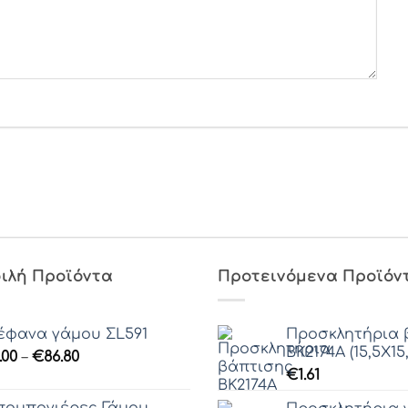
ιλή Προϊόντα
Προτεινόμενα Προϊόν
έφανα γάμου ΣL591
Προσκλητήρια 
ΒΚ2174Α (15,5Χ15,
Price
.00
–
€
86.80
range:
€
1.61
€0.00
ομπονιέρες Γάμου