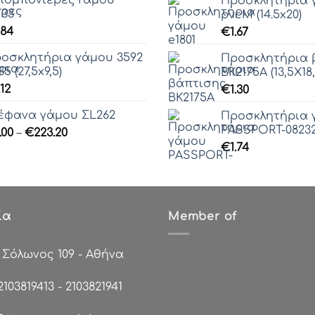
Προσκλητήρια γ
through
33
pvcM (14.5x20)
€86.80
.84
€
1.67
οσκλητήρια γάμου 3592
Προσκλητήρια 
35 (27,5x9,5)
ΒΚ2175Α (13,5Χ18,
.12
€
1.30
έφανα γάμου ΣL262
Προσκλητήρια 
PASSPORT-08232 
Price
.00
–
€
223.20
range:
€
1.74
€0.00
through
€223.20
ία
Member of
:
Σόλωνος 109 - Αθήνα
2103819413
-
2103821941