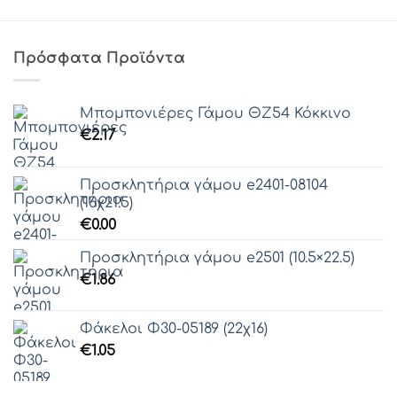
Πρόσφατα Προϊόντα
Μπομπονιέρες Γάμου ΘZ54 Κόκκινο
€
2.17
Προσκλητήρια γάμου e2401-08104
(16χ21.5)
€
0.00
Προσκλητήρια γάμου e2501 (10.5×22.5)
€
1.86
Φάκελοι Φ30-05189 (22χ16)
€
1.05