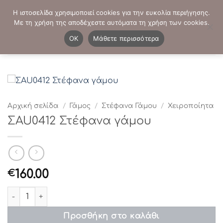
Μετάβαση
ΤΗΛΕΦΩΝΙΚΕΣ ΠΑΡΑΓΓΕΛΙΕΣ:
2103819413
-
2103821941
Η ιστοσελίδα χρησιμοποιεί cookies για την ευκολία περιήγησης.
στο
Με τη χρήση της αποδέχεστε αυτόματα τη χρήση των cookies.
περιεχόμενο
0
OK
Μάθετε περισσότερα
Αρχική σελίδα
/
Γάμος
/
Στέφανα Γάμου
/
Χειροποίητα
ΣAU0412 Στέφανα γάμου
160.00
€
ΣAU0412 Στέφανα γάμου ποσότητα
Προσθήκη στο καλάθι