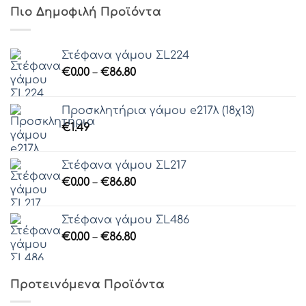
Πιο Δημοφιλή Προϊόντα
Στέφανα γάμου ΣL224
Price
€
0.00
–
€
86.80
range:
€0.00
Προσκλητήρια γάμου e217λ (18χ13)
through
€
1.49
€86.80
Στέφανα γάμου ΣL217
Price
€
0.00
–
€
86.80
range:
€0.00
Στέφανα γάμου ΣL486
through
Price
€
0.00
–
€
86.80
€86.80
range:
€0.00
through
Προτεινόμενα Προϊόντα
€86.80