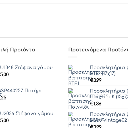
ιλή Προϊόντα
Προτεινόμενα Προϊόν
U1348 Στέφανα γάμου
Προσκλητήρια 
ΒΤΕ1 (17χ17)
5.00
€
0.99
SP440257 Ποτήρι
Προσκλητήρια 
Παιχνίδι Κ (15χ7,
.25
€
1.36
U2036 Στέφανα γάμου
Προσκλητήρια 
Baby Vintage02 (
5.00
€
0.99