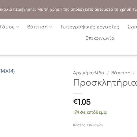
ΔΙΕΥΘΥΝΣΗ:
ΣΟΛΩΝΟΣ 109 - ΑΘΗΝΑ
 ευκολία περιήγησης. Με τη χρήση της αποδέχεστε αυτόματα τη χρήση τ
Γάμος
Βάπτιση
Τυπογραφικές εργασίες
Σχε
Επικοινωνία
Αρχική σελίδα
/
Βάπτιση
/
Προσκλητήρια 
1.05
€
174 σε απόθεμα
Κόστος επιλογών