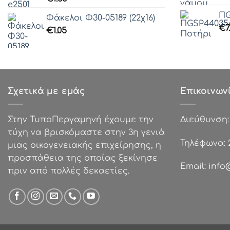
Γραμματοσειρά 40
ΠG
Γραμματοσειρά 41
Φάκελοι Φ30-05189 (22χ16)
€
7
Γραμματοσειρά 42
€
1.05
Γραμματοσειρά 43
Γραμματοσειρά 44
Γραμματοσειρά 45
Γραμματοσειρά 46
Σχετικά με εμάς
Επικοινων
Γραμματοσειρά 47
Γραμματοσειρά 48
Γραμματοσειρά 49
Στην ΤυποΠεργαμηνή έχουμε την
Διεύθυνση
Γραμματοσειρά 50
τύχη να βρισκόμαστε στην 3η γενιά
Τηλέφωνα:
Γραμματοσειρά 51
μιας οικογενειακής επιχείρησης, η
Γραμματοσειρά 52
προσπάθεια της οποίας ξεκίνησε
Email:
info
Γραμματοσειρά 53
πριν από πολλές δεκαετίες.
Γραμματοσειρά 54
Γραμματοσειρά 55
Γραμματοσειρά 56
Γραμματοσειρά 57