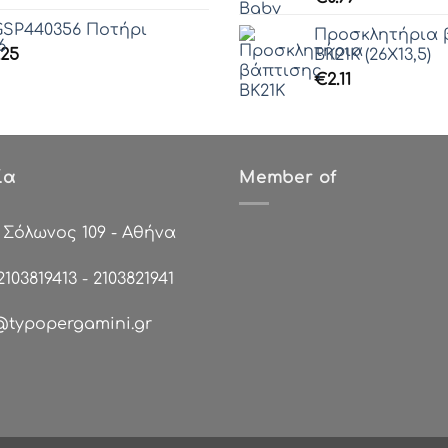
SP440356 Ποτήρι
Προσκλητήρια 
.25
ΒΚ21Κ (26Χ13,5)
€
2.11
ία
Member of
:
Σόλωνος 109 - Αθήνα
2103819413
-
2103821941
@typopergamini.gr