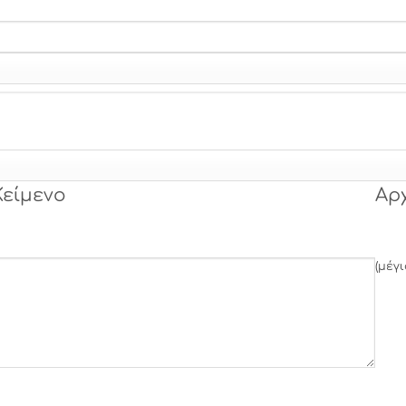
Κείμενο
Αρ
(μέγ