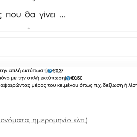
 την απλή εκτύπωση)
€
0.37
μόνο με την απλή εκτύπωση)
€
0.50
φαιρώντας μέρος του κειμένου όπως π.χ. δεξίωση ή λίσ
ονόματα, ημερομηνία κλπ.)