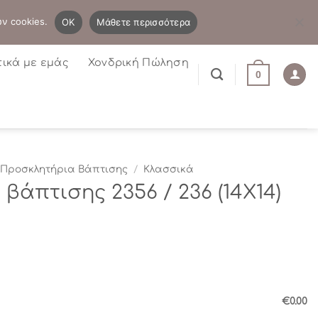
B2B
Η λίστα μου
Newsletter
ων cookies.
OK
Μάθετε περισσότερα
τικά με εμάς
Χονδρική Πώληση
0
Προσκλητήρια Βάπτισης
/
Κλασσικά
βάπτισης 2356 / 236 (14Χ14)
€0.00