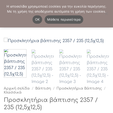
Μετάβαση
ΤΗΛΕΦΩΝΙΚΕΣ ΠΑΡΑΓΓΕΛΙΕΣ:
2103819413
-
2103821941
Η ιστοσελίδα χρησιμοποιεί cookies για την ευκολία περιήγησης.
στο
Με τη χρήση της αποδέχεστε αυτόματα τη χρήση των cookies.
περιεχόμενο
0
OK
Μάθετε περισσότερα
Αρχική σελίδα
/
Βάπτιση
/
Προσκλητήρια Βάπτισης
/
Κλασσικά
Προσκλητήρια βάπτισης 2357 /
235 (12,5χ12,5)