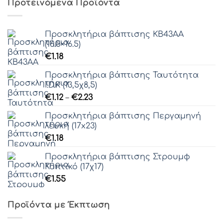
Προτεινόμενα Προϊόντα
€99.20
Γραμματοσειρά 51
Προσκλητήρια βάπτισης ΚΒ43ΑΑ
(16.5×16.5)
Γραμματοσειρά 52
€
1.18
Προσκλητήρια βάπτισης Ταυτότητα
I.D.Κ (13,5χ8,5)
Price
Γραμματοσειρά 53
€
1.12
–
€
2.23
range:
Προσκλητήρια βάπτισης Περγαμηνή
€1.12
λευκή (17x23)
through
€
1.18
€2.23
Γραμματοσειρά 54
Προσκλητήρια βάπτισης Στρουμφ
Γραμματοσειρά 55
Κοπτικό (17χ17)
€
1.55
Γραμματοσειρά 56
Προϊόντα με Έκπτωση
Γραμματοσειρά 57