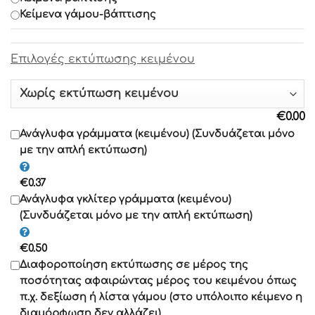
Κείμενα γάμου-βάπτισης
Γραμματοσειρά 8
Eπιλογές εκτύπωσης κειμένου
Γραμματοσειρά 9
Γραμματοσειρά 10
€
0.00
Γραμματοσειρά 11
Ανάγλυφα γράμματα (κειμένου) (Συνδυάζεται μόνο
με την απλή εκτύπωση)
Γραμματοσειρά 12
€
0.37
Γραμματοσειρά 13
Ανάγλυφα γκλίτερ γράμματα (κειμένου)
(Συνδυάζεται μόνο με την απλή εκτύπωση)
Γραμματοσειρά 14
€
0.50
Γραμματοσειρά 15
Διαφοροποίηση εκτύπωσης σε μέρος της
ποσότητας αφαιρώντας μέρος του κειμένου όπως
Γραμματοσειρά 16
π.χ. δεξίωση ή λίστα γάμου (στο υπόλοιπο κέιμενο η
διαμόρφωση δεν αλλάζει)