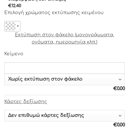
Γραμματοσειρά 17
€
12.40
Επιλογή χρώματος εκτύπωσης κειμένου
Γραμματοσειρά 18
▼
Γραμματοσειρά 19
Εκτύπωση στον φάκελο (μονογράμματα,
ονόματα, ημερομηνία κλπ.)
Γραμματοσειρά 20
Κείμενο
Γραμματοσειρά 21
Γραμματοσειρά 22
€
0.00
Γραμματοσειρά 23
Κάρτες δεξίωσης
Γραμματοσειρά 24
Γραμματοσειρά 25
€
0.00