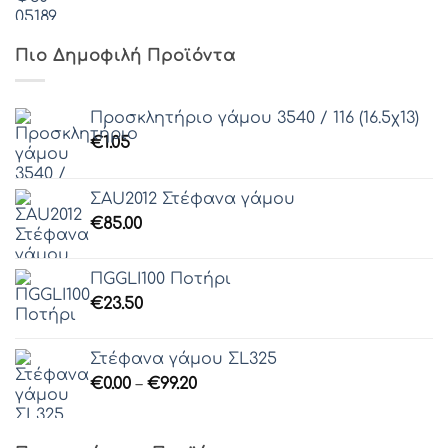
Γραμματοσειρά 43
Πιο Δημοφιλή Προϊόντα
Γραμματοσειρά 44
Προσκλητήριο γάμου 3540 / 116 (16.5χ13)
€
1.05
Γραμματοσειρά 45
ΣAU2012 Στέφανα γάμου
€
85.00
Γραμματοσειρά 46
ΠGGLI100 Ποτήρι
Γραμματοσειρά 47
€
23.50
Γραμματοσειρά 48
Στέφανα γάμου ΣL325
Γραμματοσειρά 49
Price
€
0.00
–
€
99.20
range:
Γραμματοσειρά 50
€0.00
through