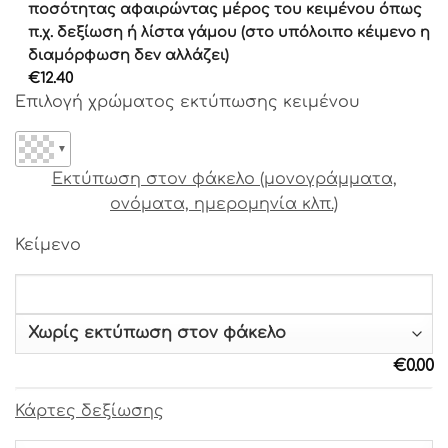
Γραμματοσειρά 16
ποσότητας αφαιρώντας μέρος του κειμένου όπως
Γραμματοσειρά 17
π.χ. δεξίωση ή λίστα γάμου (στο υπόλοιπο κέιμενο η
διαμόρφωση δεν αλλάζει)
Γραμματοσειρά 18
€
12.40
Γραμματοσειρά 19
Επιλογή χρώματος εκτύπωσης κειμένου
Γραμματοσειρά 20
Γραμματοσειρά 21
▼
Γραμματοσειρά 22
Εκτύπωση στον φάκελο (μονογράμματα,
Γραμματοσειρά 23
ονόματα, ημερομηνία κλπ.)
Γραμματοσειρά 24
Γραμματοσειρά 25
Κείμενο
Γραμματοσειρά 26
Γραμματοσειρά 27
Γραμματοσειρά 28
Γραμματοσειρά 29
Γραμματοσειρά 30
€
0.00
Γραμματοσειρά 31
Γραμματοσειρά 32
Κάρτες δεξίωσης
Γραμματοσειρά 33