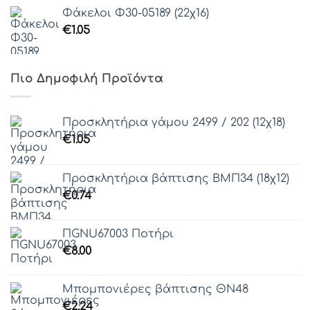
Φάκελοι Φ30-05189 (22χ16)
€
1.05
Πιο Δημοφιλή Προϊόντα
Προσκλητήρια γάμου 2499 / 202 (12χ18)
€
1.05
Προσκλητήρια βάπτισης ΒΜΠ34 (18χ12)
€
0.74
ΠGNU67003 Ποτήρι
€
8.00
Μπομπονιέρες βάπτισης ΘΝ48
€
2.24