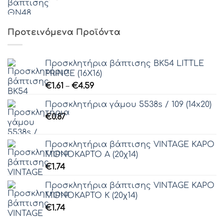
Προτεινόμενα Προϊόντα
Προσκλητήρια βάπτισης ΒΚ54 LITTLE
PRINCE (16Χ16)
Price
€
1.61
–
€
4.59
range:
Προσκλητήρια γάμου 5538s / 109 (14x20)
€1.61
€
0.87
through
€4.59
Προσκλητήρια βάπτισης VINTAGE ΚΑΡΟ
ΜΟΝΟΚΑΡΤΟ Α (20χ14)
€
1.74
Προσκλητήρια βάπτισης VINTAGE ΚΑΡΟ
ΜΟΝΟΚΑΡΤΟ Κ (20χ14)
€
1.74