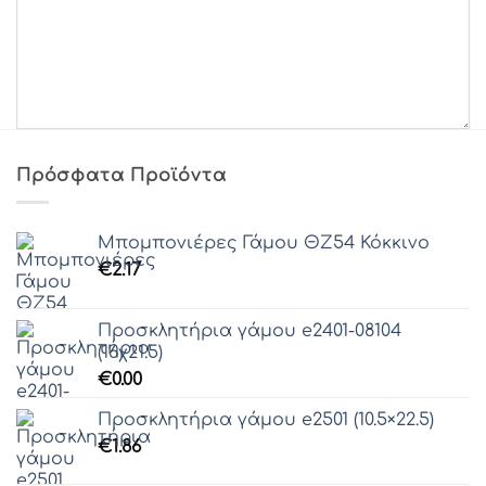
Γραμματοσειρά 52
Γραμματοσειρά 53
Γραμματοσειρά 54
Γραμματοσειρά 55
Γραμματοσειρά 56
Γραμματοσειρά 57
Γραμματοσειρά 58
Πρόσφατα Προϊόντα
Γραμματοσειρά 59
Γραμματοσειρά 60
Μπομπονιέρες Γάμου ΘZ54 Κόκκινο
Γραμματοσειρά 61
€
2.17
Προσκλητήρια γάμου e2401-08104
(16χ21.5)
€
0.00
Προσκλητήρια γάμου e2501 (10.5×22.5)
€
1.86