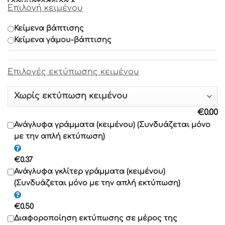
Γραμματοσειρά 6
Επιλογή κειμένου
Γραμματοσειρά 7
Κείμενα βάπτισης
Κείμενα γάμου-βάπτισης
Γραμματοσειρά 8
Eπιλογές εκτύπωσης κειμένου
Γραμματοσειρά 9
Γραμματοσειρά 10
€
0.00
Γραμματοσειρά 11
Ανάγλυφα γράμματα (κειμένου) (Συνδυάζεται μόνο
με την απλή εκτύπωση)
Γραμματοσειρά 12
€
0.37
Γραμματοσειρά 13
Ανάγλυφα γκλίτερ γράμματα (κειμένου)
(Συνδυάζεται μόνο με την απλή εκτύπωση)
Γραμματοσειρά 14
€
0.50
Γραμματοσειρά 15
Διαφοροποίηση εκτύπωσης σε μέρος της