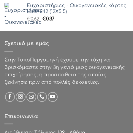
price
τρέχουσα
Ευχαριστήριες - Οικογενειακές κάρτες
was:
τιμή
Μ-01/242 (12Χ5,5)
€0.62.
είναι:
Original
Η
€
0.62
€
0.37
€0.25.
price
τρέχουσα
was:
τιμή
€0.62.
είναι:
Σχετικά με εμάς
€0.37.
Στην ΤυποΠεργαμηνή έχουμε την τύχη να
βρισκόμαστε στην 3η γενιά μιας οικογενειακής
επιχείρησης, η προσπάθεια της οποίας
ξεκίνησε πριν από πολλές δεκαετίες.
Επικοινωνία
Διεύθυνση:
Σόλωνος 109 - Αθήνα