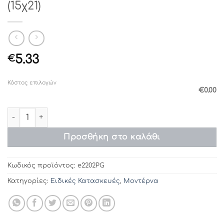
(15χ21)
5.33
€
Κόστος επιλογών
€0.00
Προσκλητήρια γάμου e2202PG (15χ21) ποσότητα
Προσθήκη στο καλάθι
Κωδικός προϊόντος:
e2202PG
Κατηγορίες:
Ειδικές Κατασκευές
,
Μοντέρνα