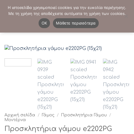
Μετάβαση
ΤΗΛΕΦΩΝΙΚΕΣ ΠΑΡΑΓΓΕΛΙΕΣ:
2103819413
-
2103821941
Η ιστοσελίδα χρησιμοποιεί cookies για την ευκολία περιήγησης.
στο
Με τη χρήση της αποδέχεστε αυτόματα τη χρήση των cookies.
περιεχόμενο
0
OK
Μάθετε περισσότερα
Αρχική σελίδα
/
Γάμος
/
Προσκλητήρια Γάμου
/
Μοντέρνα
Προσκλητήρια γάμου e2202PG