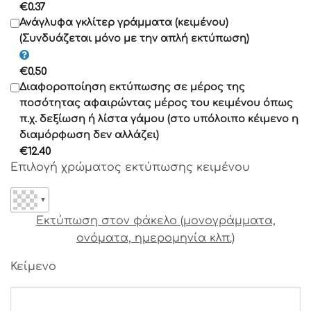
€
0.37
Γραμματοσειρά 13
Ανάγλυφα γκλίτερ γράμματα (κειμένου)
(Συνδυάζεται μόνο με την απλή εκτύπωση)
Γραμματοσειρά 14
€
0.50
Γραμματοσειρά 15
Διαφοροποίηση εκτύπωσης σε μέρος της
Γραμματοσειρά 16
ποσότητας αφαιρώντας μέρος του κειμένου όπως
Γραμματοσειρά 17
π.χ. δεξίωση ή λίστα γάμου (στο υπόλοιπο κέιμενο η
διαμόρφωση δεν αλλάζει)
Γραμματοσειρά 18
€
12.40
Γραμματοσειρά 19
Επιλογή χρώματος εκτύπωσης κειμένου
Γραμματοσειρά 20
Γραμματοσειρά 21
▼
Γραμματοσειρά 22
Εκτύπωση στον φάκελο (μονογράμματα,
Γραμματοσειρά 23
ονόματα, ημερομηνία κλπ.)
Γραμματοσειρά 24
Γραμματοσειρά 25
Κείμενο
Γραμματοσειρά 26
Γραμματοσειρά 27
Γραμματοσειρά 28