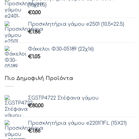
(16χ21.5)
€
0.00
Προσκλητήρια γάμου e2501 (10.5×22.5)
€
1.86
Φάκελοι Φ30-05189 (22χ16)
€
1.05
Πιο Δημοφιλή Προϊόντα
ΣGSTP4722 Στέφανα γάμου
€
80.00
Προσκλητήρια γάμου e2201ΠFL (15X21)
€
1.86