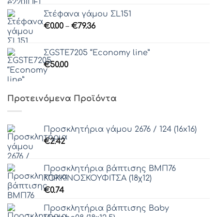
Στέφανα γάμου ΣL151
Price
€
0.00
–
€
79.36
range:
€0.00
ΣGSTE7205 “Economy line”
through
€
50.00
€79.36
Προτεινόμενα Προϊόντα
Προσκλητήρια γάμου 2676 / 124 (16x16)
€
2.42
Προσκλητήρια βάπτισης ΒΜΠ76
ΚΟΚΚΙΝΟΣΚΟΥΦΙΤΣΑ (18χ12)
€
0.74
Προσκλητήρια βάπτισης Baby