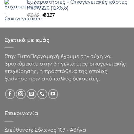
Ευχαριστήριες - Οικογενειακές κάρτες
€85.00.
είναι:
Μ-09/220 (12Χ5,5)
€50.00.
Original
Η
€
0.62
€
0.37
price
τρέχουσα
was:
τιμή
€0.62.
είναι:
Σχετικά με εμάς
€0.37.
Στην ΤυποΠεργαμηνή έχουμε την τύχη να
βρισκόμαστε στην 3η γενιά μιας οικογενειακής
επιχείρησης, η προσπάθεια της οποίας
ξεκίνησε πριν από πολλές δεκαετίες.
Επικοινωνία
Διεύθυνση:
Σόλωνος 109 - Αθήνα