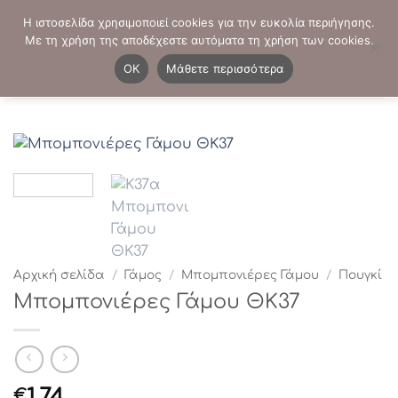
Μετάβαση
ΤΗΛΕΦΩΝΙΚΕΣ ΠΑΡΑΓΓΕΛΙΕΣ:
2103819413
-
2103821941
Η ιστοσελίδα χρησιμοποιεί cookies για την ευκολία περιήγησης.
στο
Με τη χρήση της αποδέχεστε αυτόματα τη χρήση των cookies.
περιεχόμενο
0
OK
Μάθετε περισσότερα
Αρχική σελίδα
/
Γάμος
/
Μπομπονιέρες Γάμου
/
Πουγκί
Μπομπονιέρες Γάμου ΘΚ37
1.74
€