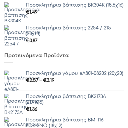
Προσκλητήρια βάπτισης ΒΚ304Κ (15.5χ16)
€
1.49
Προσκλητήρια βάπτισης 2254 / 215
(20χ14)
€
0.87
Προτεινόμενα Προϊόντα
Προσκλητήρια γάμου eΑ801-08202 (20χ20)
Price
€
2.57
–
€
3.19
range:
€2.57
Προσκλητήρια βάπτισης ΒΚ2173Α
through
(21Χ10,5)
€3.19
€
1.36
Προσκλητήρια βάπτισης ΒΜΠ16
ΚΟΚΚΙΝΟ (18χ12)