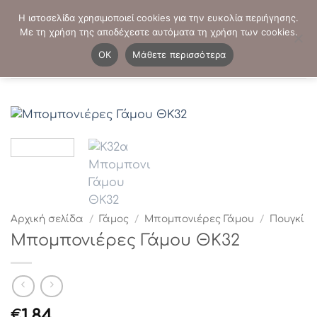
Μετάβαση
ΤΗΛΕΦΩΝΙΚΕΣ ΠΑΡΑΓΓΕΛΙΕΣ:
2103819413
-
2103821941
Η ιστοσελίδα χρησιμοποιεί cookies για την ευκολία περιήγησης.
στο
Με τη χρήση της αποδέχεστε αυτόματα τη χρήση των cookies.
περιεχόμενο
0
OK
Μάθετε περισσότερα
Αρχική σελίδα
/
Γάμος
/
Μπομπονιέρες Γάμου
/
Πουγκί
Μπομπονιέρες Γάμου ΘΚ32
1.84
€