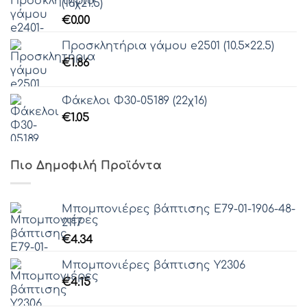
(16χ21.5)
€
0.00
Προσκλητήρια γάμου e2501 (10.5×22.5)
€
1.86
Φάκελοι Φ30-05189 (22χ16)
€
1.05
Πιο Δημοφιλή Προϊόντα
Μπομπονιέρες βάπτισης Ε79-01-1906-48-
2117
€
4.34
Μπομπονιέρες βάπτισης Y2306
€
4.15