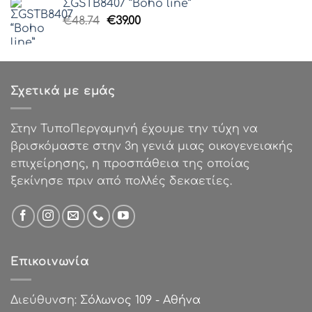
ΣGSTB8407 “Boho line”
€54.99.
είναι:
Original
Η
€
48.74
€
39.00
€38.50.
price
τρέχουσα
was:
τιμή
€48.74.
είναι:
€39.00.
Σχετικά με εμάς
Στην ΤυποΠεργαμηνή έχουμε την τύχη να
βρισκόμαστε στην 3η γενιά μιας οικογενειακής
επιχείρησης, η προσπάθεια της οποίας
ξεκίνησε πριν από πολλές δεκαετίες.
Επικοινωνία
Διεύθυνση:
Σόλωνος 109 - Αθήνα