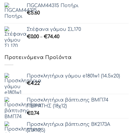
ΠGCAM44315 Ποτήρι
€
5.60
Στέφανα γάμου ΣL170
Price
€
0.00
–
€
74.40
range:
€0.00
through
Προτεινόμενα Προϊόντα
€74.40
Προσκλητήρια γάμου e1801w1 (14.5x20)
€
4.22
Προσκλητήρια βάπτισης ΒΜΠ74
ΠΕΙΡΑΤΗΣ (18χ12)
€
0.74
Προσκλητήρια βάπτισης ΒΚ2173Α
(21Χ10,5)