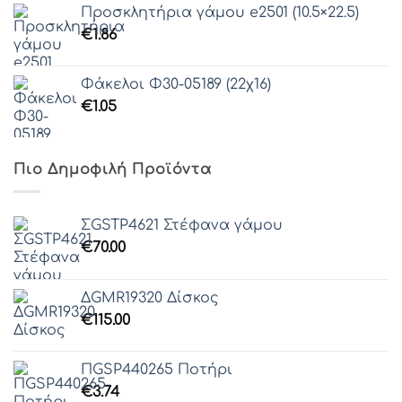
Προσκλητήρια γάμου e2501 (10.5×22.5)
€
1.86
Φάκελοι Φ30-05189 (22χ16)
€
1.05
Πιο Δημοφιλή Προϊόντα
ΣGSTP4621 Στέφανα γάμου
€
70.00
ΔGMR19320 Δίσκος
€
115.00
ΠGSP440265 Ποτήρι
€
3.74