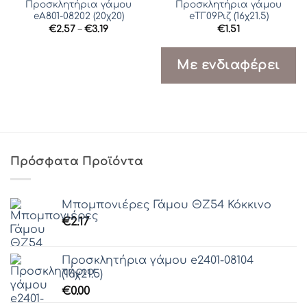
Προσκλητήρια γάμου
Προσκλητήρια γάμου
eΑ801-08202 (20χ20)
eΤΓ09Ριζ (16χ21.5)
Price
€
2.57
–
€
3.19
€
1.51
range:
€2.57
through
Με ενδιαφέρει
€3.19
Πρόσφατα Προϊόντα
Μπομπονιέρες Γάμου ΘZ54 Κόκκινο
€
2.17
Προσκλητήρια γάμου e2401-08104
(16χ21.5)
€
0.00