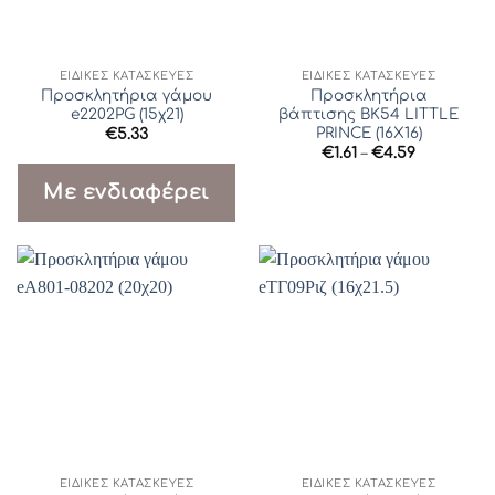
ΕΙΔΙΚΈΣ ΚΑΤΑΣΚΕΥΈΣ
ΕΙΔΙΚΈΣ ΚΑΤΑΣΚΕΥΈΣ
Προσκλητήρια γάμου
Προσκλητήρια
e2202PG (15χ21)
βάπτισης ΒΚ54 LITTLE
PRINCE (16Χ16)
€
5.33
Price
€
1.61
–
€
4.59
range:
€1.61
Με ενδιαφέρει
through
€4.59
ΕΙΔΙΚΈΣ ΚΑΤΑΣΚΕΥΈΣ
ΕΙΔΙΚΈΣ ΚΑΤΑΣΚΕΥΈΣ