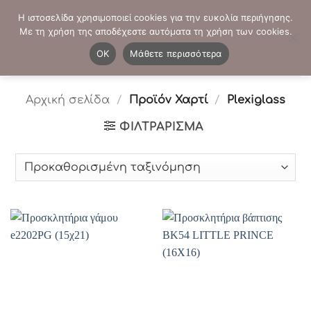
Μετάβαση
ΤΗΛΕΦΩΝΙΚΕΣ ΠΑΡΑΓΓΕΛΙΕΣ:
2103819413
-
2103821941
Η ιστοσελίδα χρησιμοποιεί cookies για την ευκολία περιήγησης.
στο
Με τη χρήση της αποδέχεστε αυτόματα τη χρήση των cookies.
περιεχόμενο
0
OK
Μάθετε περισσότερα
Αρχική σελίδα
/
Προϊόν Χαρτί
/
Plexiglass
ΦΙΛΤΡΆΡΙΣΜΑ