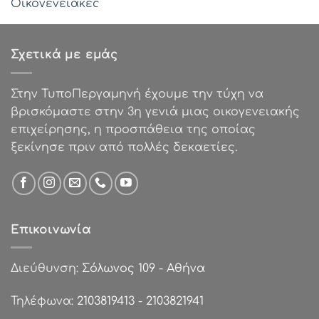
price
τρέχουσα
was:
τιμή
€0.62.
είναι:
Σχετικά με εμάς
€0.25.
Στην ΤυποΠεργαμηνή έχουμε την τύχη να
βρισκόμαστε στην 3η γενιά μιας οικογενειακής
επιχείρησης, η προσπάθεια της οποίας
ξεκίνησε πριν από πολλές δεκαετίες.
Επικοινωνία
Διεύθυνση:
Σόλωνος 109 - Αθήνα
Τηλέφωνα:
2103819413
-
2103821941