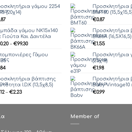
οσκλητήρια γάμου 2254
Προσκλητήρια 
15 (20χ14)
ΒΜΤ60 (15,5χ15,5
.87
€
0.87
μπάδα γάμου ΝΚ15x140
Προσκλητήρια 
 Γιούτα Και Δαντέλα
ΒΚ66Α (16,5Χ16,5)
Price
0.20
–
€
99.30
€
1.55
range:
ομπονιέρες Γάμου
Προσκλητήρια 
€80.20
35
(25χ18)
through
.84
€
1.98
€99.30
οσκλητήρια βάπτισης
Προσκλητήρια 
υτότητα I.D.Κ (13,5χ8,5)
Baby Vintage10 (
Price
.12
–
€
2.23
€
0.99
range:
€1.12
through
ία
€2.23
Member of