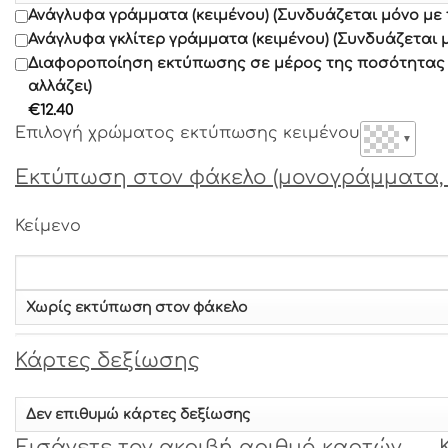
Ανάγλυφα γράμματα (κειμένου) (Συνδυάζεται μόνο με
Γραμματοσειρά 7
Ανάγλυφα γκλίτερ γράμματα (κειμένου) (Συνδυάζεται 
Διαφοροποίηση εκτύπωσης σε μέρος της ποσότητας α
αλλάζει)
Γραμματοσειρά 8
€
12.40
Επιλογή χρώματος εκτύπωσης κειμένου
▼
Γραμματοσειρά 9
Εκτύπωση στον φάκελο (μονογράμματα, 
Γραμματοσειρά 10
Κείμενο
Γραμματοσειρά 11
Γραμματοσειρά 12
Κάρτες δεξίωσης
Γραμματοσειρά 13
Εισάγετε τον ακριβή αριθμό καρτών