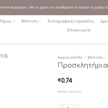
ΔΙΕΥΘΥΝΣΗ:
ΣΟΛΩΝΟΣ 109 - ΑΘΗΝΑ
 ευκολία περιήγησης. Με τη χρήση της αποδέχεστε αυτόματα τη χρήση τ
Γάμος
Βάπτιση
Τυπογραφικές εργασίες
Σχε
Επικοινωνία
Αρχική σελίδα
/
Βάπτιση
/
Προσκλητήρια 
0.74
€
Κόστος επιλογών
Προσκλητήρια βάπτισης ΒΜ