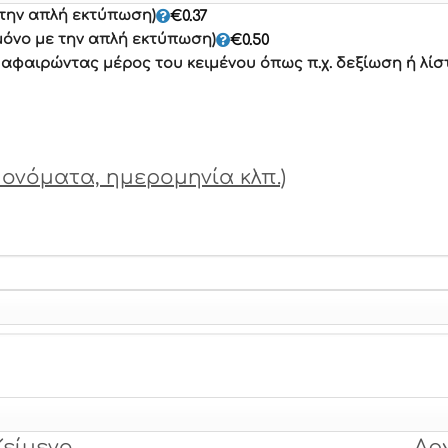
 την απλή εκτύπωση)
€
0.37
μόνο με την απλή εκτύπωση)
€
0.50
φαιρώντας μέρος του κειμένου όπως π.χ. δεξίωση ή λίσ
ονόματα, ημερομηνία κλπ.)
Κείμενο
Αρ