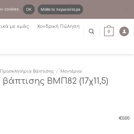
B2B
Η λίστα μου
Newsletter
ων cookies.
OK
Μάθετε περισσότερα
τικά με εμάς
Χονδρική Πώληση
0
Προσκλητήρια Βάπτισης
/
Μοντέρνα
βάπτισης ΒΜΠ82 (17χ11,5)
€0.00
Π82 (17χ11,5) ποσότητα