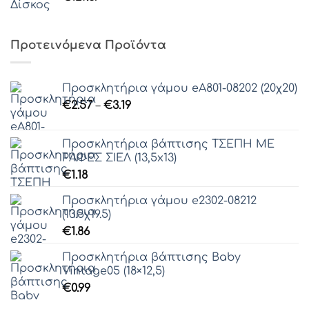
Προτεινόμενα Προϊόντα
Προσκλητήρια γάμου eΑ801-08202 (20χ20)
Price
€
2.57
–
€
3.19
range:
€2.57
Προσκλητήρια βάπτισης ΤΣΕΠΗ ΜΕ
through
ΡΑΦΕΣ ΣΙΕΛ (13,5x13)
€3.19
€
1.18
Προσκλητήρια γάμου e2302-08212
(13.5χ19.5)
€
1.86
Προσκλητήρια βάπτισης Baby
Vintage05 (18×12,5)
€
0.99