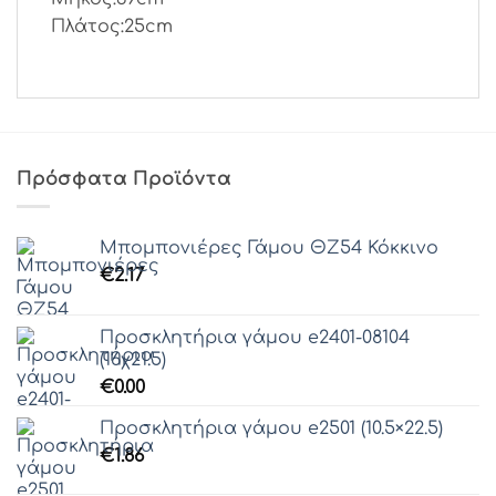
Πλάτος:25cm
Πρόσφατα Προϊόντα
Μπομπονιέρες Γάμου ΘZ54 Κόκκινο
€
2.17
Προσκλητήρια γάμου e2401-08104
(16χ21.5)
€
0.00
Προσκλητήρια γάμου e2501 (10.5×22.5)
€
1.86