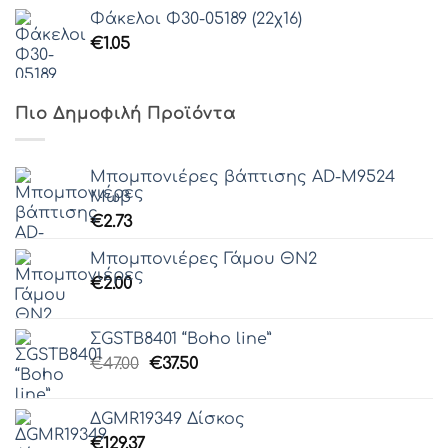
Φάκελοι Φ30-05189 (22χ16)
€
1.05
Πιο Δημοφιλή Προϊόντα
Μπομπονιέρες βάπτισης AD-M9524
Μωβ
€
2.73
Μπομπονιέρες Γάμου ΘΝ2
€
2.00
ΣGSTB8401 “Boho line”
Original
Η
€
47.00
€
37.50
price
τρέχουσα
was:
τιμή
ΔGMR19349 Δίσκος
€47.00.
είναι:
€
129.37
€37.50.