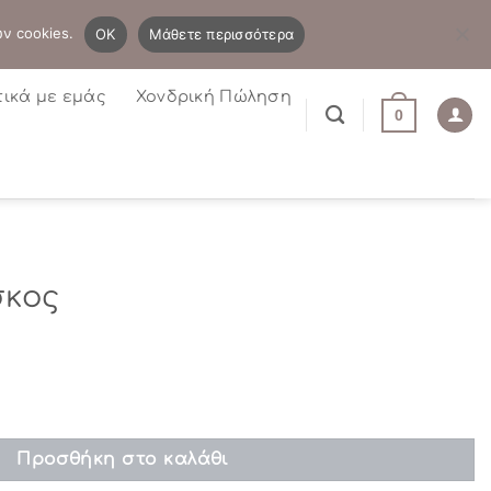
B2B
Η λίστα μου
Newsletter
ων cookies.
OK
Μάθετε περισσότερα
τικά με εμάς
Χονδρική Πώληση
0
σκος
τα
Προσθήκη στο καλάθι