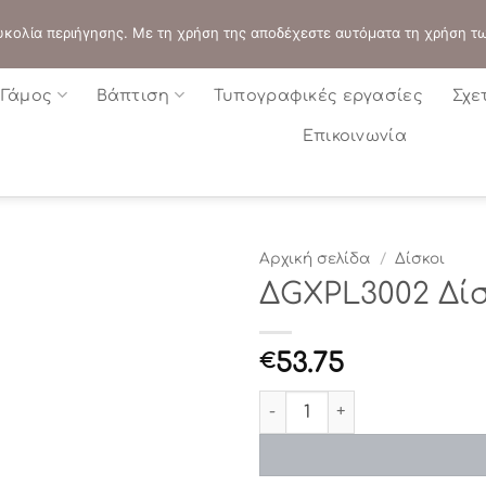
ΔΙΕΥΘΥΝΣΗ:
ΣΟΛΩΝΟΣ 109 - ΑΘΗΝΑ
 ευκολία περιήγησης. Με τη χρήση της αποδέχεστε αυτόματα τη χρήση τ
Γάμος
Βάπτιση
Τυπογραφικές εργασίες
Σχε
Επικοινωνία
Αρχική σελίδα
/
Δίσκοι
ΔGXPL3002 Δί
53.75
€
ΔGXPL3002 Δίσκος ποσότη