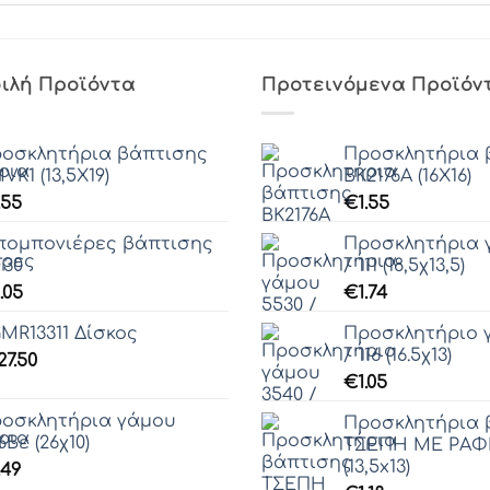
ιλή Προϊόντα
Προτεινόμενα Προϊόν
οσκλητήρια βάπτισης
Προσκλητήρια 
VΚ1 (13,5Χ19)
ΒΚ2176Α (16Χ16)
.55
€
1.55
ομπονιέρες βάπτισης
Προσκλητήρια 
30
/ 111 (18,5χ13,5)
.05
€
1.74
MR13311 Δίσκος
Προσκλητήριο 
/ 116 (16.5χ13)
27.50
€
1.05
οσκλητήρια γάμου
Προσκλητήρια 
6Βε (26χ10)
ΤΣΕΠΗ ΜΕ ΡΑΦ
(13,5x13)
.49