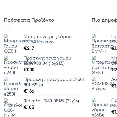
Πρόσφατα Προϊόντα
Πιο Δημοφ
Μπομπονιέρες Γάμου
Πρ
ΘZ54 Κόκκινο
ΒΜ
€
2.17
€
1
Προσκλητήρια γάμου
Μπ
e2401-08104 (16χ21.5)
ΘF
€
0.00
€
2
Προσκλητήρια γάμου e2501
ΔG
(10.5×22.5)
€
1
€
1.86
Πρ
Φάκελοι Φ30-05189 (22χ16)
e3
€
1.05
€
1