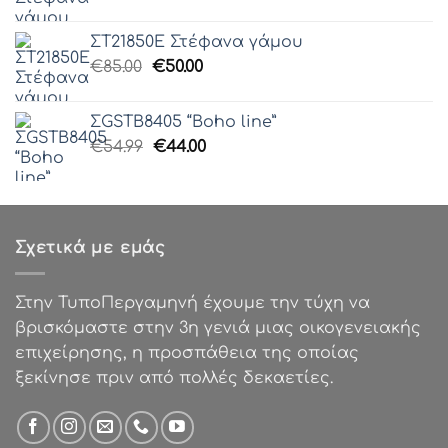
price
τρέχουσα
was:
τιμή
ΣΤ21850Ε Στέφανα γάμου
€85.00.
είναι:
Original
Η
€
85.00
€
50.00
€50.00.
price
τρέχουσα
was:
τιμή
ΣGSTB8405 “Boho line”
€85.00.
είναι:
Original
Η
€
54.99
€
44.00
€50.00.
price
τρέχουσα
was:
τιμή
€54.99.
είναι:
€44.00.
Σχετικά με εμάς
Στην ΤυποΠεργαμηνή έχουμε την τύχη να
βρισκόμαστε στην 3η γενιά μιας οικογενειακής
επιχείρησης, η προσπάθεια της οποίας
ξεκίνησε πριν από πολλές δεκαετίες.