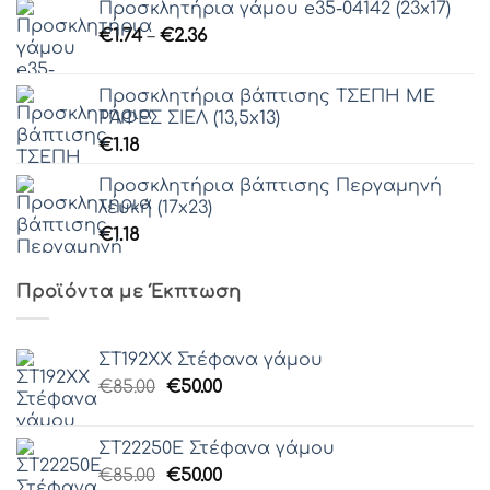
Προσκλητήρια γάμου e35-04142 (23x17)
Price
€
1.74
–
€
2.36
range:
€1.74
Προσκλητήρια βάπτισης ΤΣΕΠΗ ΜΕ
through
ΡΑΦΕΣ ΣΙΕΛ (13,5x13)
€2.36
€
1.18
Προσκλητήρια βάπτισης Περγαμηνή
λευκή (17x23)
€
1.18
Προϊόντα με Έκπτωση
ΣΤ192ΧΧ Στέφανα γάμου
Original
Η
€
85.00
€
50.00
price
τρέχουσα
was:
τιμή
ΣΤ22250Ε Στέφανα γάμου
€85.00.
είναι:
Original
Η
€
85.00
€
50.00
€50.00.