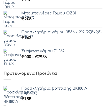
€
2.17
Μπομπονιέρες Γάμου ΘΖ31
€
2.05
Προσκλητήρια γάμου 3586 / 219 (27,5χ9,5)
€
1.43
Στέφανα γάμου ΣL162
Price
€
0.00
–
€
79.36
range:
€0.00
through
Προτεινόμενα Προϊόντα
€79.36
Προσκλητήρια βάπτισης ΒΚ1801Α
(14,5Χ20)
€
1.55