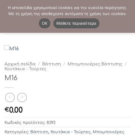
Μετάβαση
ΤΗΛΕΦΩΝΙΚΕΣ ΠΑΡΑΓΓΕΛΙΕΣ:
2103819413
-
2103821941
Η ιστοσελίδα χρησιμοποιεί cookies για την ευκολία περιήγησης.
στο
Με τη χρήση της αποδέχεστε αυτόματα τη χρήση των cookies.
περιεχόμενο
0
OK
Μάθετε περισσότερα
Αρχική σελίδα
/
Βάπτιση
/
Μπομπονιέρες Βάπτισης
/
Κουτάκια - Τούρτες
Μ16
0.00
€
Κωδικός προϊόντος:
8392
Κατηγορίες:
Βάπτιση
,
Κουτάκια - Τούρτες
,
Μπομπονιέρες