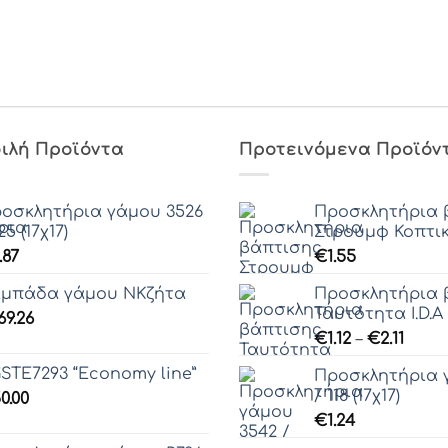
ιλή Προϊόντα
Προτεινόμενα Προϊόν
οσκλητήρια γάμου 3526
Προσκλητήρια 
25 (17χ17)
Στρουμφ Κοπτικό
.87
€
1.55
μπάδα γάμου ΝΚζήτα
Προσκλητήρια 
Ταυτότητα I.D.A (
69.26
Price
€
1.12
–
€
2.11
range
STE7293 “Economy line”
Προσκλητήρια 
€1.12
/ 118 (17χ17)
0.00
thro
€
1.24
€2.11