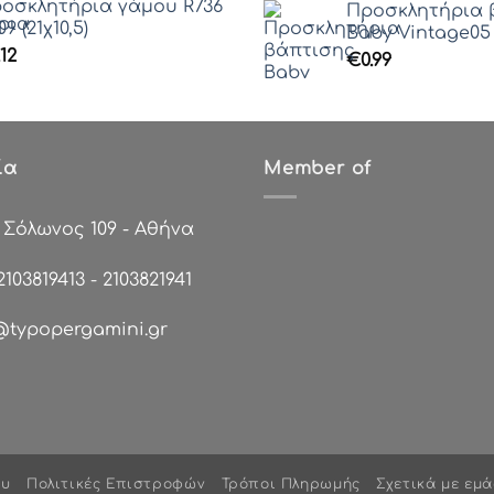
οσκλητήρια γάμου R736
Προσκλητήρια 
09 (21χ10,5)
Baby Vintage05 (
.12
€
0.99
ία
Member of
:
Σόλωνος 109 - Αθήνα
2103819413
-
2103821941
@typopergamini.gr
ου
Πολιτικές Επιστροφών
Τρόποι Πληρωμής
Σχετικά με εμά