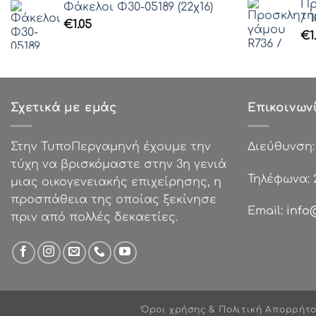
Γραμματοσειρά 41
Πρ
Φάκελοι Φ30-05189 (22χ16)
/ 1
Γραμματοσειρά 42
€
1.05
€
1
Γραμματοσειρά 43
Γραμματοσειρά 44
Γραμματοσειρά 45
Γραμματοσειρά 46
Σχετικά με εμάς
Επικοινων
Γραμματοσειρά 47
Γραμματοσειρά 48
Γραμματοσειρά 49
Στην ΤυποΠεργαμηνή έχουμε την
Διεύθυνση
Γραμματοσειρά 50
τύχη να βρισκόμαστε στην 3η γενιά
Τηλέφωνα:
Γραμματοσειρά 51
μιας οικογενειακής επιχείρησης, η
Γραμματοσειρά 52
προσπάθεια της οποίας ξεκίνησε
Email:
info
Γραμματοσειρά 53
πριν από πολλές δεκαετίες.
Γραμματοσειρά 54
Γραμματοσειρά 55
Γραμματοσειρά 56
Γραμματοσειρά 57
Γραμματοσειρά 58
Όροι χρήσης & Πολιτική Απορρήτ