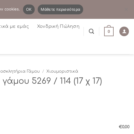
B2B
Η λίστα μου
Newsletter
ων cookies.
OK
Μάθετε περισσότερα
τικά με εμάς
Χονδρική Πώληση
0
οσκλητήρια Γάμου
/
Χιουμοριστικά
άμου 5269 / 114 (17 χ 17)
€0.00