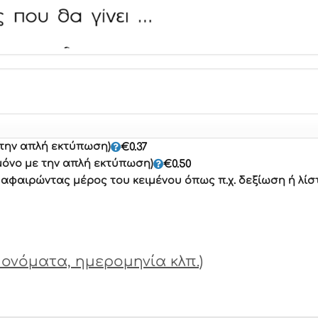
 την απλή εκτύπωση)
€
0.37
μόνο με την απλή εκτύπωση)
€
0.50
φαιρώντας μέρος του κειμένου όπως π.χ. δεξίωση ή λίσ
ονόματα, ημερομηνία κλπ.)