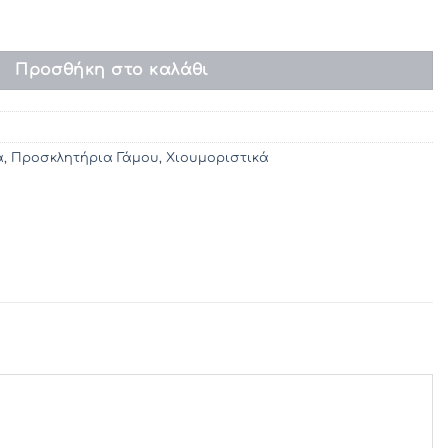
114 (17 χ 17) ποσότητα
Προσθήκη στο καλάθι
ά
,
Προσκλητήρια Γάμου
,
Χιουμοριστικά