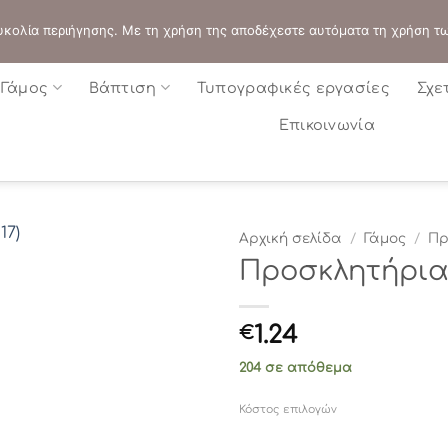
ΔΙΕΥΘΥΝΣΗ:
ΣΟΛΩΝΟΣ 109 - ΑΘΗΝΑ
 ευκολία περιήγησης. Με τη χρήση της αποδέχεστε αυτόματα τη χρήση τ
Γάμος
Βάπτιση
Τυπογραφικές εργασίες
Σχε
Επικοινωνία
Αρχική σελίδα
/
Γάμος
/
Πρ
Προσκλητήρια γ
1.24
€
204 σε απόθεμα
Κόστος επιλογών