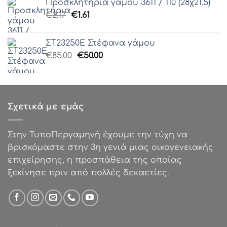
Προσκλητήρια γάμου 3611 / 110 (28χ21.5)
€48.74.
είναι:
Original
Η
€
2.17
€
1.61
€39.00.
price
τρέχουσα
was:
τιμή
ΣΤ23250Ε Στέφανα γάμου
€2.17.
είναι:
Original
Η
€
85.00
€
50.00
€1.61.
price
τρέχουσα
was:
τιμή
€85.00.
είναι:
€50.00.
Σχετικά με εμάς
Στην ΤυποΠεργαμηνή έχουμε την τύχη να
βρισκόμαστε στην 3η γενιά μιας οικογενειακής
επιχείρησης, η προσπάθεια της οποίας
ξεκίνησε πριν από πολλές δεκαετίες.