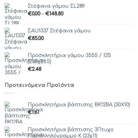
Στέφανα γάμου ΣL289
Price
€
0.00
–
€
148.80
range:
€0.00
ΣAU1337 Στέφανα γάμου
through
€
85.00
€148.80
Προσκλητήρια γάμου 3555 / 125
(21.5χ28.5)
€
2.48
Προτεινόμενα Προϊόντα
Προσκλητήρια βάπτισης ΒΚ12ΒΑ (30Χ10)
€
1.61
Προσκλητήρια βάπτισης 3Πτυχο
Παραλληλόγραμμο Κ (23χ11)