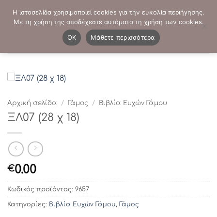
Μετάβαση
ΤΗΛΕΦΩΝΙΚΕΣ ΠΑΡΑΓΓΕΛΙΕΣ:
2103819413
-
2103821941
Η ιστοσελίδα χρησιμοποιεί cookies για την ευκολία περιήγησης.
στο
Με τη χρήση της αποδέχεστε αυτόματα τη χρήση των cookies.
περιεχόμενο
0
OK
Μάθετε περισσότερα
Αρχική σελίδα
/
Γάμος
/
Βιβλία Ευχών Γάμου
ΞΛ07 (28 χ 18)
0.00
€
Κωδικός προϊόντος:
9657
Κατηγορίες:
Βιβλία Ευχών Γάμου
,
Γάμος