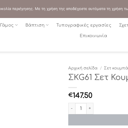
ΔΙΕΥΘΥΝΣΗ:
ΣΟΛΩΝΟΣ 109 - ΑΘΗΝΑ
 ευκολία περιήγησης. Με τη χρήση της αποδέχεστε αυτόματα τη χρήση τ
Γάμος
Βάπτιση
Τυπογραφικές εργασίες
Σχε
Επικοινωνία
Αρχική σελίδα
/
Σετ κουμπ
ΣKG61 Σετ Κουμ
147.50
€
ΣKG61 Σετ Κουμπάρου “silve