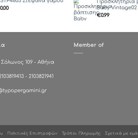
STP4603 Στέφανα γάμου
Προσκλητήρια 
Baby Vintage02 (
0.00
€
0.99
ία
Member of
:
Σόλωνος 109 - Αθήνα
2103819413
-
2103821941
@typopergamini.gr
ου
Πολιτικές Επιστροφών
Τρόποι Πληρωμής
Σχετικά με εμά