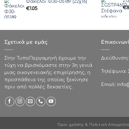
ΣG
Φάκελοι Φ30-05189 (22χ16)
€
8
€
1.05
Σχετικά με εμάς
Επικοινων
Στην ΤυποΠεργαμηνή έχουμε την
Διεύθυνση
τύχη να βρισκόμαστε στην 3η γενιά
Τηλέφωνα:
μιας οικογενειακής επιχείρησης, η
προσπάθεια της οποίας ξεκίνησε
Email:
info
πριν από πολλές δεκαετίες.
Όροι χρήσης & Πολιτική Απορρήτ