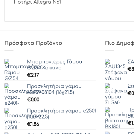
Ποτήρι Allegra N61
Πρόσφατα Προϊόντα
Πιο Δημοφ
Μπομπονιέρες Γάμου
ΣA
ΘZ54 Κόκκινο
€
8
€
2.17
Στ
Προσκλητήρια γάμου
e2401-08104 (16χ21.5)
€
0
€
0.00
Πρ
Προσκλητήρια γάμου e2501
ΒΚ
(10.5×22.5)
€
1
€
1.86