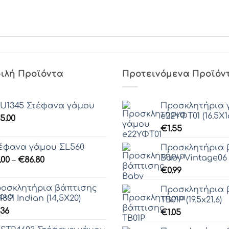
ιλή Προϊόντα
Προτεινόμενα Προϊόν
U1345 Στέφανα γάμου
Προσκλητήρια 
e22ΥΦΤ01 (16.5Χ16
5.00
€
1.55
έφανα γάμου ΣL560
Προσκλητήρια 
Baby Vintage06 (
Price
.00
–
€
86.80
range:
€
0.99
€0.00
οσκλητήρια βάπτισης
Προσκλητήρια 
through
1801 Indian (14,5Χ20)
ΤΒ01Ρ (19.5x21.6)
€86.80
.36
€
1.05