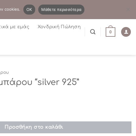
B2B
Η λίστα μου
Newsletter
ων cookies.
OK
Μάθετε περισσότερα
τικά με εμάς
Χονδρική Πώληση
0
άρου
πάρου “silver 925”
r 925” ποσότητα
Προσθήκη στο καλάθι