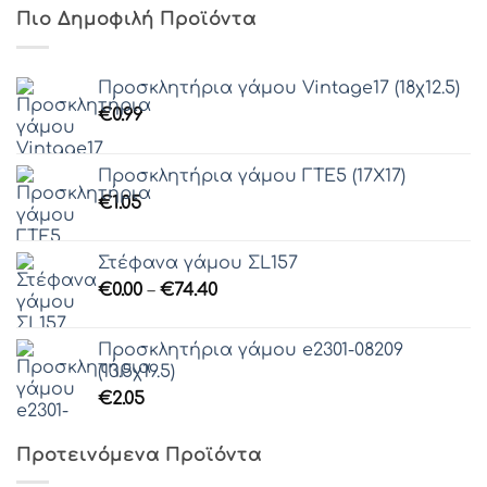
Πιο Δημοφιλή Προϊόντα
Προσκλητήρια γάμου Vintage17 (18χ12.5)
€
0.99
Προσκλητήρια γάμου ΓΤΕ5 (17Χ17)
€
1.05
Στέφανα γάμου ΣL157
Price
€
0.00
–
€
74.40
range:
€0.00
Προσκλητήρια γάμου e2301-08209
through
(13.5χ19.5)
€74.40
€
2.05
Προτεινόμενα Προϊόντα