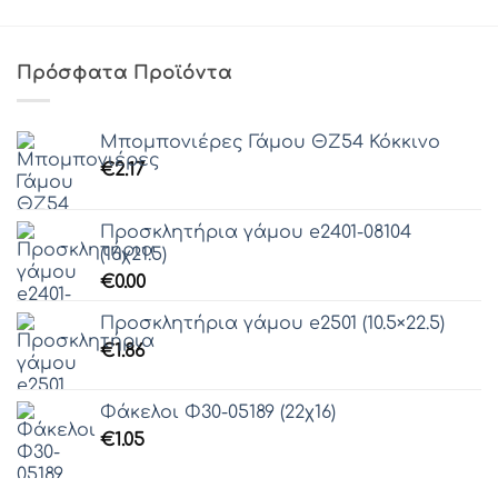
Πρόσφατα Προϊόντα
Μπομπονιέρες Γάμου ΘZ54 Κόκκινο
€
2.17
Προσκλητήρια γάμου e2401-08104
(16χ21.5)
€
0.00
Προσκλητήρια γάμου e2501 (10.5×22.5)
€
1.86
Φάκελοι Φ30-05189 (22χ16)
€
1.05