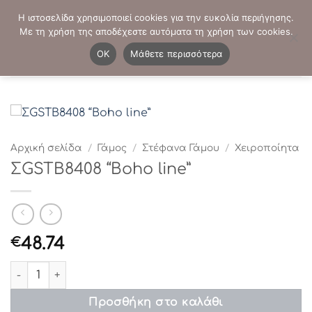
Μετάβαση
ΤΗΛΕΦΩΝΙΚΕΣ ΠΑΡΑΓΓΕΛΙΕΣ:
2103819413
-
2103821941
Η ιστοσελίδα χρησιμοποιεί cookies για την ευκολία περιήγησης.
στο
Με τη χρήση της αποδέχεστε αυτόματα τη χρήση των cookies.
περιεχόμενο
0
OK
Μάθετε περισσότερα
Αρχική σελίδα
/
Γάμος
/
Στέφανα Γάμου
/
Χειροποίητα
ΣGSTB8408 “Boho line”
48.74
€
ΣGSTB8408 “Boho line” ποσότητα
Προσθήκη στο καλάθι