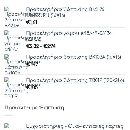
Προσκλητήρια βάπτισης ΒΚ2176
UNICORN (16X16)
€
1.61
Προσκλητήρια γάμου e48Α/Β-03134
(22×22)
Price
€
2.32
–
€
2.94
range:
Προσκλητήρια βάπτισης ΒΚ103Α (16Χ16)
€2.32
€
1.49
through
€2.94
Προσκλητήρια βάπτισης ΤΒ01Ρ (19.5x21.6)
€
1.05
Προϊόντα με Έκπτωση
Ευχαριστήριες - Οικογενειακές κάρτες