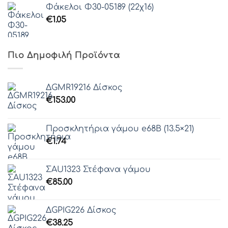
Φάκελοι Φ30-05189 (22χ16)
€
1.05
Πιο Δημοφιλή Προϊόντα
ΔGMR19216 Δίσκος
€
153.00
Προσκλητήρια γάμου e68Β (13.5×21)
€
1.74
ΣAU1323 Στέφανα γάμου
€
85.00
ΔGPIG226 Δίσκος
€
38.25