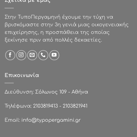
Σχετικά με εμάς
€0.74.
Στην ΤυποΠεργαμηνή έχουμε την τύχη να
βρισκόμαστε στην 3η γενιά μιας οικογενειακής
επιχείρησης, η προσπάθεια της οποίας
ξεκίνησε πριν από πολλές δεκαετίες.
Επικοινωνία
Διεύθυνση:
Σόλωνος 109 - Αθήνα
Τηλέφωνα:
2103819413
-
2103821941
Email:
info@typopergamini.gr