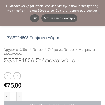
Μετάβαση
ΤΗΛΕΦΩΝΙΚΕΣ ΠΑΡΑΓΓΕΛΙΕΣ:
2103819413
-
2103821941
Η ιστοσελίδα χρησιμοποιεί cookies για την ευκολία περιήγησης.
στο
Με τη χρήση της αποδέχεστε αυτόματα τη χρήση των cookies.
περιεχόμενο
0
OK
Μάθετε περισσότερα
Αρχική σελίδα
/
Γάμος
/
Στέφανα Γάμου
/
Ασημένια -
Επάργυρα
ΣGSTP4806 Στέφανα γάμου
75.00
€
ΣGSTP4806 Στέφανα γάμου ποσότητα