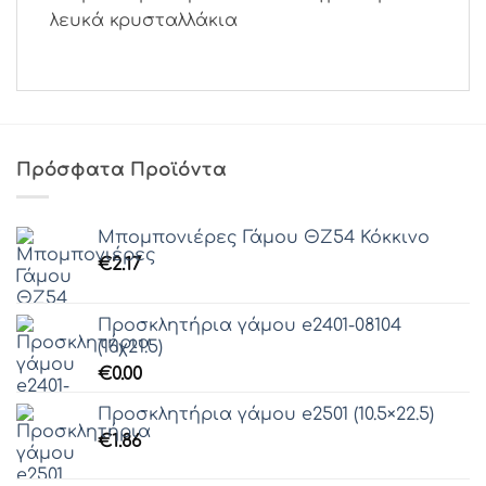
λευκά κρυσταλλάκια
Πρόσφατα Προϊόντα
Μπομπονιέρες Γάμου ΘZ54 Κόκκινο
€
2.17
Προσκλητήρια γάμου e2401-08104
(16χ21.5)
€
0.00
Προσκλητήρια γάμου e2501 (10.5×22.5)
€
1.86