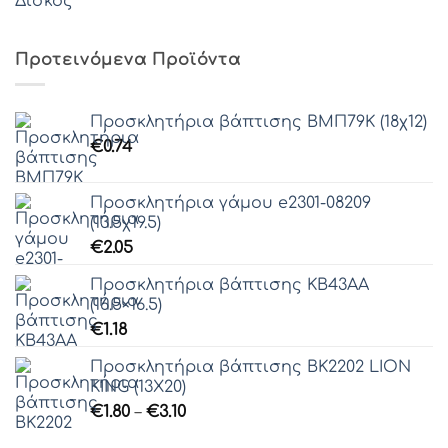
Προτεινόμενα Προϊόντα
Προσκλητήρια βάπτισης ΒΜΠ79Κ (18χ12)
€
0.74
Προσκλητήρια γάμου e2301-08209
(13.5χ19.5)
€
2.05
Προσκλητήρια βάπτισης ΚΒ43ΑΑ
(16.5×16.5)
€
1.18
Προσκλητήρια βάπτισης ΒΚ2202 LION
KING (13Χ20)
Price
€
1.80
–
€
3.10
range: