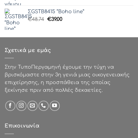
price
τρέχουσα
was:
τιμή
ΣGSTB8415 “Boho line”
€85.00.
είναι:
Original
Η
€
48.74
€
39.00
€50.00.
price
τρέχουσα
was:
τιμή
€48.74.
είναι:
€39.00.
Σχετικά με εμάς
Στην ΤυποΠεργαμηνή έχουμε την τύχη να
βρισκόμαστε στην 3η γενιά μιας οικογενειακής
επιχείρησης, η προσπάθεια της οποίας
ξεκίνησε πριν από πολλές δεκαετίες.
Επικοινωνία