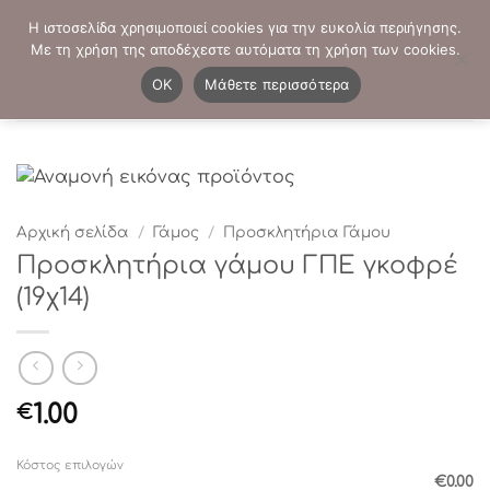
Μετάβαση
ΤΗΛΕΦΩΝΙΚΕΣ ΠΑΡΑΓΓΕΛΙΕΣ:
2103819413
-
2103821941
Η ιστοσελίδα χρησιμοποιεί cookies για την ευκολία περιήγησης.
στο
Με τη χρήση της αποδέχεστε αυτόματα τη χρήση των cookies.
περιεχόμενο
0
OK
Μάθετε περισσότερα
Αρχική σελίδα
/
Γάμος
/
Προσκλητήρια Γάμου
Προσκλητήρια γάμου ΓΠΕ γκοφρέ
(19χ14)
1.00
€
Κόστος επιλογών
€0.00