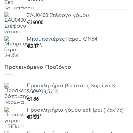
Γραμματοσειρά 46
ΣAU0400 Στέφανα γάμου
Γραμματοσειρά 47
€
160.00
Γραμματοσειρά 48
Μπομπονιέρες Γάμου ΘΝ54
Γραμματοσειρά 49
€
2.17
Γραμματοσειρά 50
Προτεινόμενα Προϊόντα
Γραμματοσειρά 51
Προσκλητήρια βάπτισης Κορώνα Κ
Stick (18,5χ13)
Γραμματοσειρά 52
€
1.86
Προσκλητήρια γάμου e51Πpol (17.5x17.5)
€
1.50
Γραμματοσειρά 53