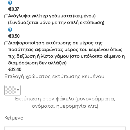
Γραμματοσειρά 12
€
0.37
Γραμματοσειρά 13
Ανάγλυφα γκλίτερ γράμματα (κειμένου)
(Συνδυάζεται μόνο με την απλή εκτύπωση)
Γραμματοσειρά 14
€
0.50
Γραμματοσειρά 15
Διαφοροποίηση εκτύπωσης σε μέρος της
ποσότητας αφαιρώντας μέρος του κειμένου όπως
Γραμματοσειρά 16
π.χ. δεξίωση ή λίστα γάμου (στο υπόλοιπο κέιμενο η
διαμόρφωση δεν αλλάζει)
Γραμματοσειρά 17
€
12.40
Επιλογή χρώματος εκτύπωσης κειμένου
Γραμματοσειρά 18
▼
Γραμματοσειρά 19
Εκτύπωση στον φάκελο (μονογράμματα,
ονόματα, ημερομηνία κλπ.)
Γραμματοσειρά 20
Κείμενο
Γραμματοσειρά 21