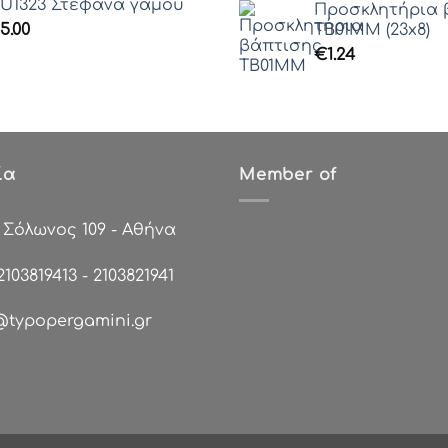
U1323 Στέφανα γάμου
Προσκλητήρια 
5.00
ΤΒ01ΜΜ (23x8)
€
1.24
ία
Member of
:
Σόλωνος 109 - Αθήνα
2103819413
-
2103821941
@typopergamini.gr