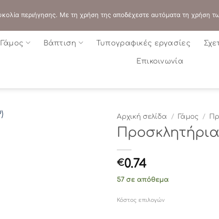
ΔΙΕΥΘΥΝΣΗ:
ΣΟΛΩΝΟΣ 109 - ΑΘΗΝΑ
 ευκολία περιήγησης. Με τη χρήση της αποδέχεστε αυτόματα τη χρήση τ
Γάμος
Βάπτιση
Τυπογραφικές εργασίες
Σχε
Επικοινωνία
Αρχική σελίδα
/
Γάμος
/
Πρ
Προσκλητήρια γ
0.74
€
57 σε απόθεμα
Κόστος επιλογών