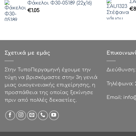
ΣA
Γραμματοσειρά 41
Φάκελοι Φ30-05189 (22χ16)
€
8
Γραμματοσειρά 42
€
1.05
Γραμματοσειρά 43
Γραμματοσειρά 44
Γραμματοσειρά 45
Γραμματοσειρά 46
Γραμματοσειρά 47
Σχετικά με εμάς
Επικοινων
Γραμματοσειρά 48
Γραμματοσειρά 49
Στην ΤυποΠεργαμηνή έχουμε την
Διεύθυνση
Γραμματοσειρά 50
τύχη να βρισκόμαστε στην 3η γενιά
Γραμματοσειρά 51
Τηλέφωνα:
μιας οικογενειακής επιχείρησης, η
Γραμματοσειρά 52
προσπάθεια της οποίας ξεκίνησε
Γραμματοσειρά 53
Email:
info
πριν από πολλές δεκαετίες.
Γραμματοσειρά 54
Γραμματοσειρά 55
Γραμματοσειρά 56
Γραμματοσειρά 57
Γραμματοσειρά 58