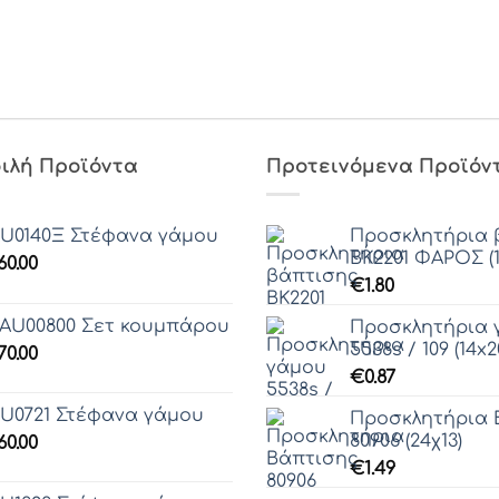
ιλή Προϊόντα
Προτεινόμενα Προϊόν
U0140Ξ Στέφανα γάμου
Προσκλητήρια 
ΒΚ2201 ΦΑΡΟΣ (1
60.00
€
1.80
AU00800 Σετ κουμπάρου
Προσκλητήρια 
5538s / 109 (14x2
70.00
€
0.87
U0721 Στέφανα γάμου
Προσκλητήρια 
80906 (24χ13)
60.00
€
1.49