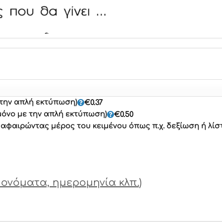
 την απλή εκτύπωση)
€
0.37
μόνο με την απλή εκτύπωση)
€
0.50
φαιρώντας μέρος του κειμένου όπως π.χ. δεξίωση ή λίσ
ονόματα, ημερομηνία κλπ.)