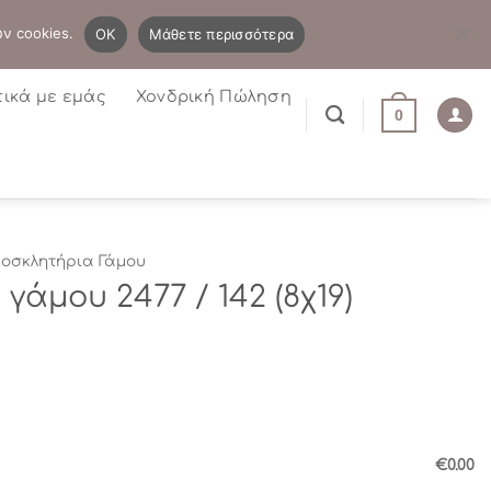
B2B
Η λίστα μου
Newsletter
ων cookies.
OK
Μάθετε περισσότερα
τικά με εμάς
Χονδρική Πώληση
0
οσκλητήρια Γάμου
άμου 2477 / 142 (8χ19)
€0.00