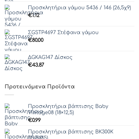
Προσκλητήρια γάμου 5436 / 146 (26,5χ9)
€
1.12
ΣGSTP4697 Στέφανα γάμου
€
80.00
ΔGKAG147 Δίσκος
€
43.87
Προτεινόμενα Προϊόντα
Προσκλητήρια βάπτισης Baby
Vintage08 (18×12,5)
€
0.99
Προσκλητήρια βάπτισης ΒΚ300Κ
(15,5Χ15)