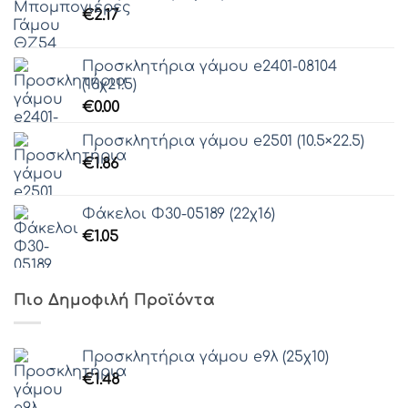
Γραμματοσειρά 61
€
2.17
Προσκλητήρια γάμου e2401-08104
(16χ21.5)
€
0.00
Προσκλητήρια γάμου e2501 (10.5×22.5)
€
1.86
Φάκελοι Φ30-05189 (22χ16)
€
1.05
Πιο Δημοφιλή Προϊόντα
Προσκλητήρια γάμου e9λ (25χ10)
€
1.48