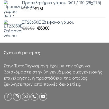
Προσκλητήρια γάμου 3611 / 110 (28χ21.5)
€85.00.
είναι:
Original
Η
€
2.17
€
1.61
€50.00.
price
τρέχουσα
was:
τιμή
ΣΤ23650Ε Στέφανα γάμου
€2.17.
είναι:
Original
Η
€
85.00
€
50.00
€1.61.
price
τρέχουσα
was:
τιμή
€85.00.
είναι:
€50.00.
Σχετικά με εμάς
Στην ΤυποΠεργαμηνή έχουμε την τύχη να
βρισκόμαστε στην 3η γενιά μιας οικογενειακής
επιχείρησης, η προσπάθεια της οποίας
ξεκίνησε πριν από πολλές δεκαετίες.