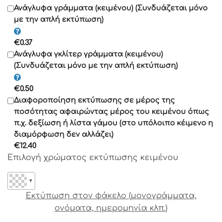
Γραμματοσειρά 11
Ανάγλυφα γράμματα (κειμένου) (Συνδυάζεται μόνο
με την απλή εκτύπωση)
Γραμματοσειρά 12
€
0.37
Γραμματοσειρά 13
Ανάγλυφα γκλίτερ γράμματα (κειμένου)
(Συνδυάζεται μόνο με την απλή εκτύπωση)
Γραμματοσειρά 14
€
0.50
Γραμματοσειρά 15
Διαφοροποίηση εκτύπωσης σε μέρος της
Γραμματοσειρά 16
ποσότητας αφαιρώντας μέρος του κειμένου όπως
Γραμματοσειρά 17
π.χ. δεξίωση ή λίστα γάμου (στο υπόλοιπο κέιμενο η
διαμόρφωση δεν αλλάζει)
Γραμματοσειρά 18
€
12.40
Γραμματοσειρά 19
Επιλογή χρώματος εκτύπωσης κειμένου
Γραμματοσειρά 20
Γραμματοσειρά 21
▼
Γραμματοσειρά 22
Εκτύπωση στον φάκελο (μονογράμματα,
Γραμματοσειρά 23
ονόματα, ημερομηνία κλπ.)
Γραμματοσειρά 24
Γραμματοσειρά 25