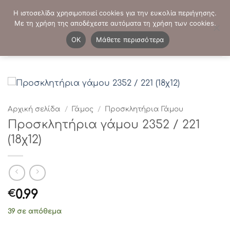
Μετάβαση
ΤΗΛΕΦΩΝΙΚΕΣ ΠΑΡΑΓΓΕΛΙΕΣ:
2103819413
-
2103821941
Η ιστοσελίδα χρησιμοποιεί cookies για την ευκολία περιήγησης.
στο
Με τη χρήση της αποδέχεστε αυτόματα τη χρήση των cookies.
περιεχόμενο
0
OK
Μάθετε περισσότερα
Αρχική σελίδα
/
Γάμος
/
Προσκλητήρια Γάμου
Προσκλητήρια γάμου 2352 / 221
(18χ12)
0.99
€
39 σε απόθεμα