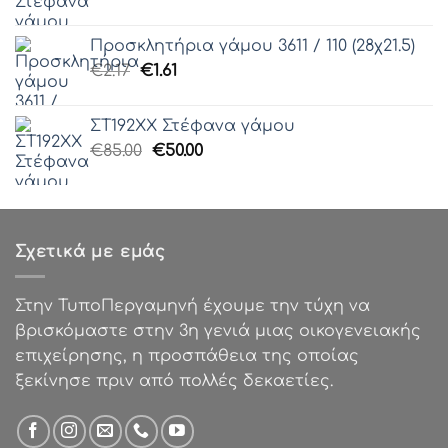
price
τρέχουσα
was:
τιμή
Προσκλητήρια γάμου 3611 / 110 (28χ21.5)
€85.00.
είναι:
Original
Η
€
2.17
€
1.61
€50.00.
price
τρέχουσα
was:
τιμή
ΣΤ192ΧΧ Στέφανα γάμου
€2.17.
είναι:
Original
Η
€
85.00
€
50.00
€1.61.
price
τρέχουσα
was:
τιμή
€85.00.
είναι:
€50.00.
Σχετικά με εμάς
Στην ΤυποΠεργαμηνή έχουμε την τύχη να
βρισκόμαστε στην 3η γενιά μιας οικογενειακής
επιχείρησης, η προσπάθεια της οποίας
ξεκίνησε πριν από πολλές δεκαετίες.