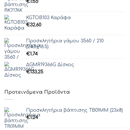
€
1.55
KGTOB103 Καράφα
€
32.60
Προσκλητήρια γάμου 3560 / 210
(24.5χ18.5)
€
1.74
ΔGMR19366G Δίσκος
€
133.25
Προτεινόμενα Προϊόντα
Προσκλητήρια βάπτισης ΤΒ01ΜΜ (23x8)
€
1.24