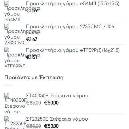
Προσκλητήρια γάμου e54Μfl (15.5x15.5)
€
1.59
Προσκλητήρια γάμου 2735CMC / 106
(16x16)
€
1.67
Προσκλητήρια γάμου eΤΓ09Ριζ (16χ21.5)
€
1.51
Προϊόντα με Έκπτωση
ΣΤ40350Ε Στέφανα γάμου
Original
Η
€
85.00
€
50.00
price
τρέχουσα
was:
τιμή
ΣΤ23250Ε Στέφανα γάμου
€85.00.
είναι:
Original
Η
€
85.00
€
50.00
€50.00.