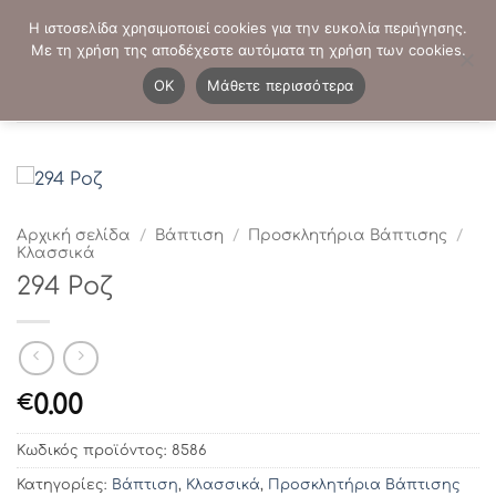
Μετάβαση
ΤΗΛΕΦΩΝΙΚΕΣ ΠΑΡΑΓΓΕΛΙΕΣ:
2103819413
-
2103821941
Η ιστοσελίδα χρησιμοποιεί cookies για την ευκολία περιήγησης.
στο
Με τη χρήση της αποδέχεστε αυτόματα τη χρήση των cookies.
περιεχόμενο
0
OK
Μάθετε περισσότερα
Αρχική σελίδα
/
Βάπτιση
/
Προσκλητήρια Βάπτισης
/
Κλασσικά
294 Ροζ
0.00
€
Κωδικός προϊόντος:
8586
Κατηγορίες:
Βάπτιση
,
Κλασσικά
,
Προσκλητήρια Βάπτισης