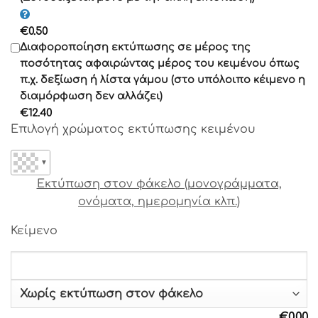
Γραμματοσειρά 14
€
0.50
Γραμματοσειρά 15
Διαφοροποίηση εκτύπωσης σε μέρος της
ποσότητας αφαιρώντας μέρος του κειμένου όπως
Γραμματοσειρά 16
π.χ. δεξίωση ή λίστα γάμου (στο υπόλοιπο κέιμενο η
διαμόρφωση δεν αλλάζει)
Γραμματοσειρά 17
€
12.40
Επιλογή χρώματος εκτύπωσης κειμένου
Γραμματοσειρά 18
▼
Γραμματοσειρά 19
Εκτύπωση στον φάκελο (μονογράμματα,
ονόματα, ημερομηνία κλπ.)
Γραμματοσειρά 20
Κείμενο
Γραμματοσειρά 21
Γραμματοσειρά 22
€
0.00