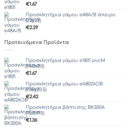
€
1.67
Γραμματοσειρά 48
Προσκλητήρια γάμου e48Α/Β άπειρο
Γραμματοσειρά 49
(22χ22)
€
2.29
Γραμματοσειρά 50
Προτεινόμενα Προϊόντα
Γραμματοσειρά 51
Προσκλητήρια γάμου e1801 pvcM
(14.5x20)
Γραμματοσειρά 52
€
1.67
Προσκλητήρια γάμου eΑ802λΟΒ
(17.5χ23.5)
Γραμματοσειρά 53
€
2.42
Προσκλητήρια βάπτισης ΒΚ300Α
(15,5Χ15)
€
1.36
Γραμματοσειρά 54