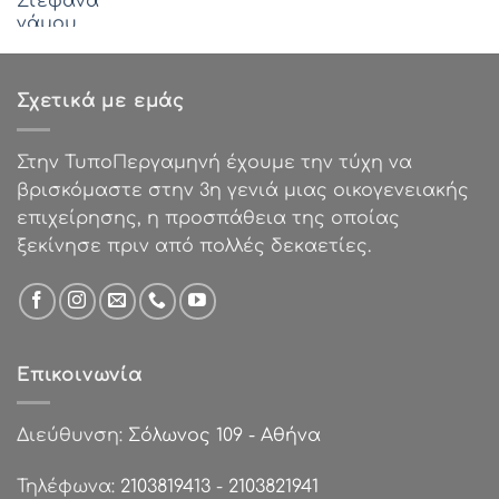
price
τρέχουσα
€1.05.
was:
τιμή
€85.00.
είναι:
€50.00.
Σχετικά με εμάς
Στην ΤυποΠεργαμηνή έχουμε την τύχη να
βρισκόμαστε στην 3η γενιά μιας οικογενειακής
επιχείρησης, η προσπάθεια της οποίας
ξεκίνησε πριν από πολλές δεκαετίες.
Επικοινωνία
Διεύθυνση:
Σόλωνος 109 - Αθήνα
Τηλέφωνα:
2103819413
-
2103821941