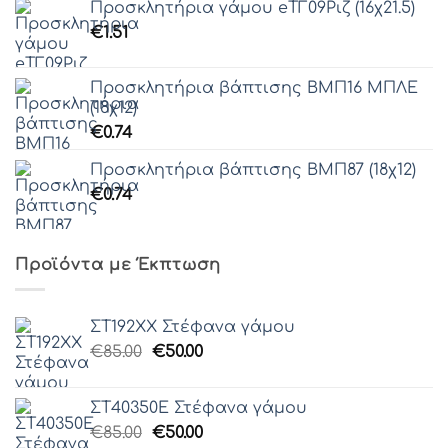
Προσκλητήρια γάμου eΤΓ09Ριζ (16χ21.5)
€
1.51
Προσκλητήρια βάπτισης ΒΜΠ16 ΜΠΛΕ
(18χ12)
€
0.74
Προσκλητήρια βάπτισης ΒΜΠ87 (18χ12)
€
0.74
Προϊόντα με Έκπτωση
ΣΤ192ΧΧ Στέφανα γάμου
Original
Η
€
85.00
€
50.00
price
τρέχουσα
was:
τιμή
ΣΤ40350Ε Στέφανα γάμου
€85.00.
είναι:
Original
Η
€
85.00
€
50.00
€50.00.