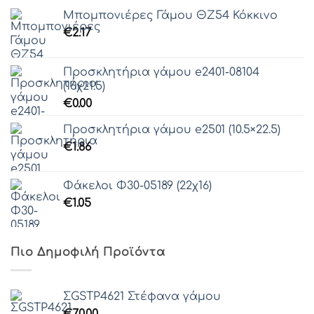
Μπομπονιέρες Γάμου ΘZ54 Κόκκινο
€
2.17
Προσκλητήρια γάμου e2401-08104
(16χ21.5)
€
0.00
Προσκλητήρια γάμου e2501 (10.5×22.5)
€
1.86
Φάκελοι Φ30-05189 (22χ16)
€
1.05
Πιο Δημοφιλή Προϊόντα
ΣGSTP4621 Στέφανα γάμου