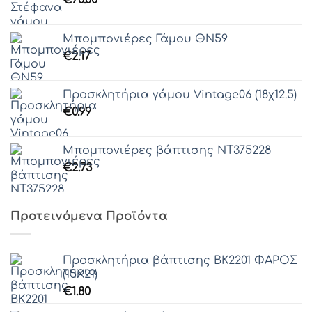
€
70.00
Μπομπονιέρες Γάμου ΘΝ59
€
2.17
Προσκλητήρια γάμου Vintage06 (18χ12.5)
€
0.99
Μπομπονιέρες βάπτισης ΝΤ375228
€
2.73
Προτεινόμενα Προϊόντα
Προσκλητήρια βάπτισης ΒΚ2201 ΦΑΡΟΣ
(15Χ21)
€
1.80