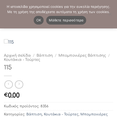
Μετάβαση
ΤΗΛΕΦΩΝΙΚΕΣ ΠΑΡΑΓΓΕΛΙΕΣ:
2103819413
-
2103821941
Η ιστοσελίδα χρησιμοποιεί cookies για την ευκολία περιήγησης.
στο
Με τη χρήση της αποδέχεστε αυτόματα τη χρήση των cookies.
περιεχόμενο
0
OK
Μάθετε περισσότερα
Αρχική σελίδα
/
Βάπτιση
/
Μπομπονιέρες Βάπτισης
/
Κουτάκια - Τούρτες
115
0.00
€
Κωδικός προϊόντος:
8356
Κατηγορίες:
Βάπτιση
,
Κουτάκια - Τούρτες
,
Μπομπονιέρες