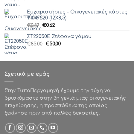
price
τρέχουσα
was:
τιμή
Ευχαριστήριες - Οικογενειακές κάρτες
€85.00.
είναι:
Τ-04/220 (12Χ8,5)
€50.00.
Original
Η
€
0.87
€
0.62
price
τρέχουσα
ΣΤ22050Ε Στέφανα γάμου
was:
τιμή
Original
Η
€
85.00
€0.87.
€
50.00
είναι:
price
τρέχουσα
€0.62.
was:
τιμή
€85.00.
είναι:
€50.00.
Σχετικά με εμάς
Στην ΤυποΠεργαμηνή έχουμε την τύχη να
βρισκόμαστε στην 3η γενιά μιας οικογενειακής
επιχείρησης, η προσπάθεια της οποίας
ξεκίνησε πριν από πολλές δεκαετίες.