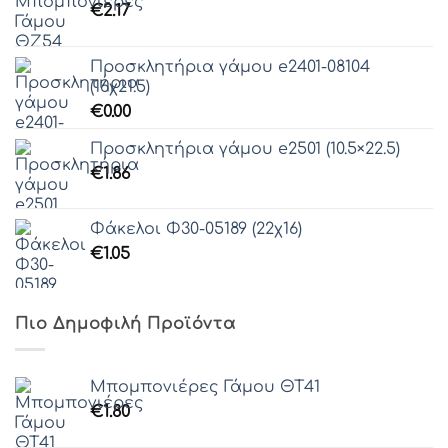
€
2.17
Προσκλητήρια γάμου e2401-08104
(16χ21.5)
€
0.00
Προσκλητήρια γάμου e2501 (10.5×22.5)
€
1.86
Φάκελοι Φ30-05189 (22χ16)
€
1.05
Πιο Δημοφιλή Προϊόντα
Μπομπονιέρες Γάμου ΘΤ41
€
1.80