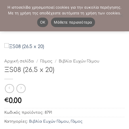
Μετάβαση
ΤΗΛΕΦΩΝΙΚΕΣ ΠΑΡΑΓΓΕΛΙΕΣ:
2103819413
-
2103821941
Η ιστοσελίδα χρησιμοποιεί cookies για την ευκολία περιήγησης.
στο
Με τη χρήση της αποδέχεστε αυτόματα τη χρήση των cookies.
περιεχόμενο
0
OK
Μάθετε περισσότερα
Αρχική σελίδα
/
Γάμος
/
Βιβλία Ευχών Γάμου
ΞS08 (26.5 x 20)
0.00
€
Κωδικός προϊόντος:
8791
Κατηγορίες:
Βιβλία Ευχών Γάμου
,
Γάμος