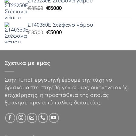
ΣΤ23250Ε Στέφανα γάμου
€51.25.
είναι:
Original
Η
€
85.00
€
50.00
€40.99.
price
τρέχουσα
was:
τιμή
ΣΤ40350Ε Στέφανα γάμου
€85.00.
είναι:
Original
Η
€
85.00
€
50.00
€50.00.
price
τρέχουσα
was:
τιμή
€85.00.
είναι:
€50.00.
Σχετικά με εμάς
Στην ΤυποΠεργαμηνή έχουμε την τύχη να
βρισκόμαστε στην 3η γενιά μιας οικογενειακής
επιχείρησης, η προσπάθεια της οποίας
ξεκίνησε πριν από πολλές δεκαετίες.