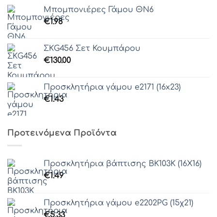
Μπομπονιέρες Γάμου ΘΝ6
€
1.98
ΣΚG456 Σετ Κουμπάρου
€
130.00
Προσκλητήρια γάμου e2171 (16x23)
€
1.43
Προτεινόμενα Προϊόντα
Προσκλητήρια βάπτισης ΒΚ103Κ (16Χ16)
€
1.49
Προσκλητήρια γάμου e2202PG (15χ21)
€
5.33