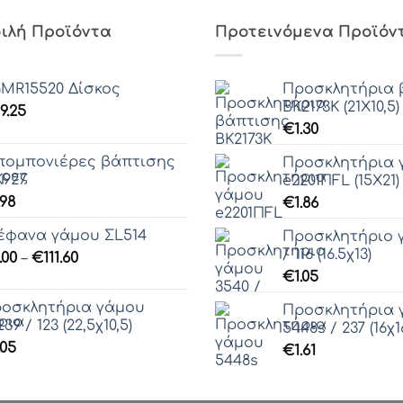
ιλή Προϊόντα
Προτεινόμενα Προϊόν
MR15520 Δίσκος
Προσκλητήρια 
ΒΚ2173Κ (21Χ10,5)
9.25
€
1.30
ομπονιέρες βάπτισης
Προσκλητήρια 
927
e2201ΠFL (15X21)
.98
€
1.86
έφανα γάμου ΣL514
Προσκλητήριο 
/ 116 (16.5χ13)
Price
.00
–
€
111.60
range:
€
1.05
€0.00
οσκλητήρια γάμου
Προσκλητήρια 
through
239 / 123 (22,5χ10,5)
5448s / 237 (16χ1
€111.60
.05
€
1.61