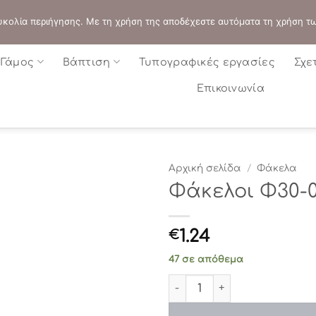
ΔΙΕΥΘΥΝΣΗ:
ΣΟΛΩΝΟΣ 109 - ΑΘΗΝΑ
 ευκολία περιήγησης. Με τη χρήση της αποδέχεστε αυτόματα τη χρήση τ
Γάμος
Βάπτιση
Τυπογραφικές εργασίες
Σχε
Επικοινωνία
Αρχική σελίδα
/
Φάκελα
Φάκελοι Φ30-03
1.24
€
47 σε απόθεμα
Φάκελοι Φ30-03151 (22χ16) 