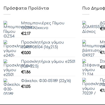
Πρόσφατα Προϊόντα
Πιο Δημοφ
Μπομπονιέρες Γάμου
ΔG
ΘZ54 Κόκκινο
€
9
€
2.17
Μπ
Προσκλητήρια γάμου
ΘΚ
e2401-08104 (16χ21.5)
€
1
€
0.00
Στ
Προσκλητήρια γάμου e2501
(10.5×22.5)
€
0
€
1.86
Πρ
Φάκελοι Φ30-05189 (22χ16)
70
€
1.05
€
1