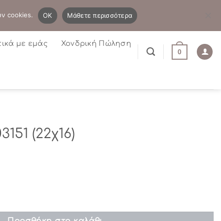
B2B
Η λίστα μου
Newsletter
ων cookies.
OK
Μάθετε περισσότερα
τικά με εμάς
Χονδρική Πώληση
0
151 (22χ16)
ποσότητα
Προσθήκη στο καλάθι