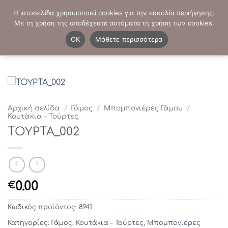
Μετάβαση
ΤΗΛΕΦΩΝΙΚΕΣ ΠΑΡΑΓΓΕΛΙΕΣ:
2103819413
-
2103821941
Η ιστοσελίδα χρησιμοποιεί cookies για την ευκολία περιήγησης.
στο
Με τη χρήση της αποδέχεστε αυτόματα τη χρήση των cookies.
περιεχόμενο
0
OK
Μάθετε περισσότερα
Αρχική σελίδα
/
Γάμος
/
Μπομπονιέρες Γάμου
/
Κουτάκια - Τούρτες
ΤΟΥΡΤΑ_002
0.00
€
Κωδικός προϊόντος:
8941
Κατηγορίες:
Γάμος
,
Κουτάκια - Τούρτες
,
Μπομπονιέρες