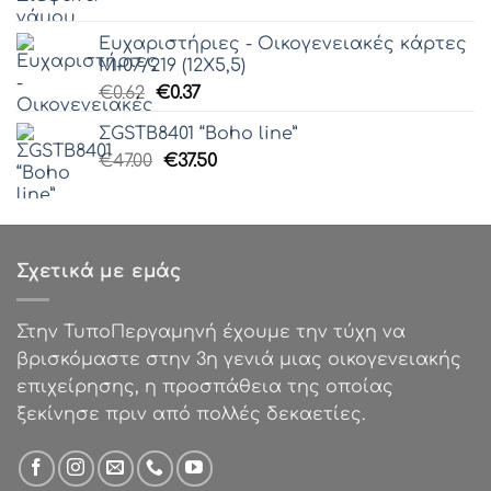
price
τρέχουσα
was:
τιμή
Ευχαριστήριες - Οικογενειακές κάρτες
€85.00.
είναι:
Μ-07/219 (12Χ5,5)
€50.00.
Original
Η
€
0.62
€
0.37
price
τρέχουσα
ΣGSTB8401 “Boho line”
was:
τιμή
Original
Η
€
47.00
€0.62.
€
37.50
είναι:
price
τρέχουσα
€0.37.
was:
τιμή
€47.00.
είναι:
€37.50.
Σχετικά με εμάς
Στην ΤυποΠεργαμηνή έχουμε την τύχη να
βρισκόμαστε στην 3η γενιά μιας οικογενειακής
επιχείρησης, η προσπάθεια της οποίας
ξεκίνησε πριν από πολλές δεκαετίες.