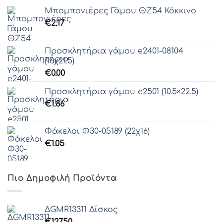
Μπομπονιέρες Γάμου ΘZ54 Κόκκινο
€
2.17
Προσκλητήρια γάμου e2401-08104
(16χ21.5)
€
0.00
Προσκλητήρια γάμου e2501 (10.5×22.5)
€
1.86
Φάκελοι Φ30-05189 (22χ16)
€
1.05
Πιο Δημοφιλή Προϊόντα
ΔGMR13311 Δίσκος