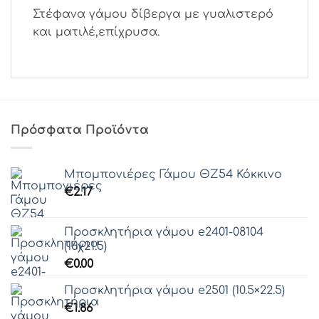
Στέφανα γάμου δίβεργα με γυαλιστερό
και ματιλέ,επίχρυσα.
Πρόσφατα Προϊόντα
Μπομπονιέρες Γάμου ΘZ54 Κόκκινο
€
2.17
Προσκλητήρια γάμου e2401-08104
(16χ21.5)
€
0.00
Προσκλητήρια γάμου e2501 (10.5×22.5)
€
1.86