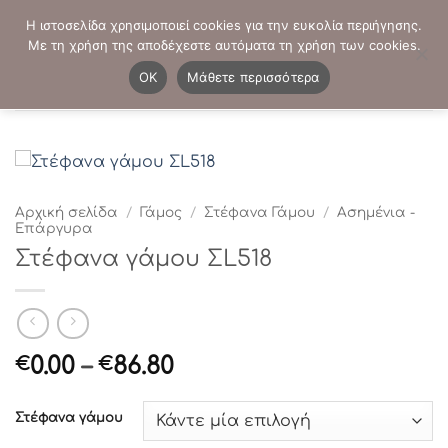
Μετάβαση
ΤΗΛΕΦΩΝΙΚΕΣ ΠΑΡΑΓΓΕΛΙΕΣ:
2103819413
-
2103821941
Η ιστοσελίδα χρησιμοποιεί cookies για την ευκολία περιήγησης.
στο
Με τη χρήση της αποδέχεστε αυτόματα τη χρήση των cookies.
περιεχόμενο
0
OK
Μάθετε περισσότερα
Αρχική σελίδα
/
Γάμος
/
Στέφανα Γάμου
/
Ασημένια -
Επάργυρα
Στέφανα γάμου ΣL518
Price
0.00
–
86.80
€
€
range:
€0.00
Στέφανα γάμου
through