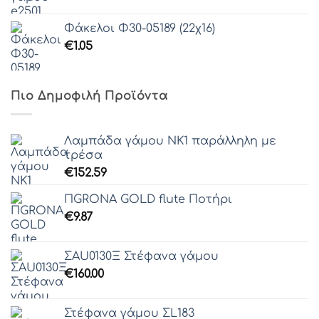
Φάκελοι Φ30-05189 (22χ16)
€
1.05
Πιο Δημοφιλή Προϊόντα
Λαμπάδα γάμου ΝΚ1 παράλληλη με
τρέσα
€
152.59
ΠGRONA GOLD flute Ποτήρι
€
9.87
ΣAU0130Ξ Στέφανα γάμου
€
160.00
Στέφανα γάμου ΣL183