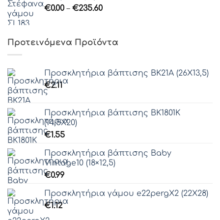
Price
€
0.00
–
€
235.60
range:
€0.00
through
Προτεινόμενα Προϊόντα
€235.60
Προσκλητήρια βάπτισης ΒΚ21Α (26Χ13,5)
€
2.11
Προσκλητήρια βάπτισης ΒΚ1801Κ
(14,5Χ20)
€
1.55
Προσκλητήρια βάπτισης Baby
Vintage10 (18×12,5)
€
0.99
Προσκλητήρια γάμου e22pergΧ2 (22Χ28)
€
1.12