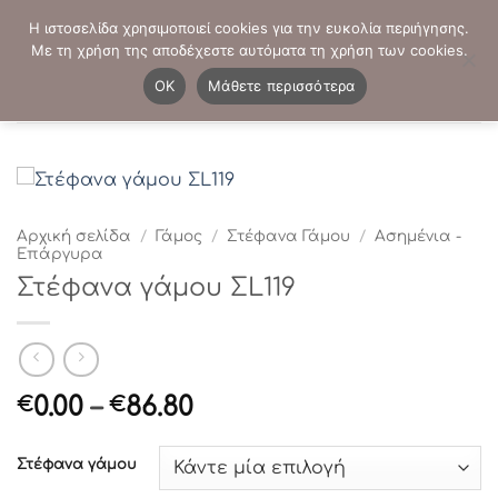
Μετάβαση
ΤΗΛΕΦΩΝΙΚΕΣ ΠΑΡΑΓΓΕΛΙΕΣ:
2103819413
-
2103821941
Η ιστοσελίδα χρησιμοποιεί cookies για την ευκολία περιήγησης.
στο
Με τη χρήση της αποδέχεστε αυτόματα τη χρήση των cookies.
περιεχόμενο
0
OK
Μάθετε περισσότερα
Αρχική σελίδα
/
Γάμος
/
Στέφανα Γάμου
/
Ασημένια -
Επάργυρα
Στέφανα γάμου ΣL119
Price
0.00
–
86.80
€
€
range:
€0.00
Στέφανα γάμου
through