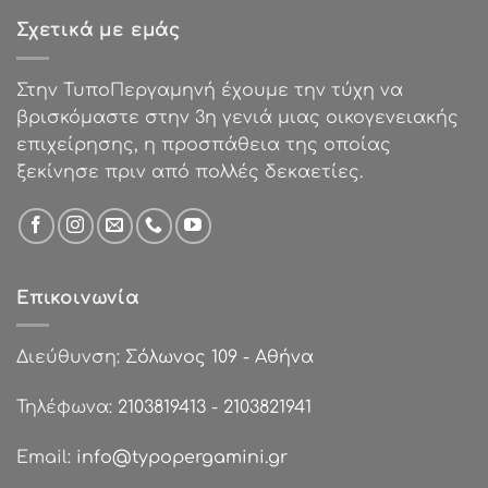
€0.87.
είναι:
Σχετικά με εμάς
€0.62.
Στην ΤυποΠεργαμηνή έχουμε την τύχη να
βρισκόμαστε στην 3η γενιά μιας οικογενειακής
επιχείρησης, η προσπάθεια της οποίας
ξεκίνησε πριν από πολλές δεκαετίες.
Επικοινωνία
Διεύθυνση:
Σόλωνος 109 - Αθήνα
Τηλέφωνα:
2103819413
-
2103821941
Email:
info@typopergamini.gr