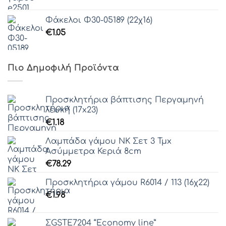
Φάκελοι Φ30-05189 (22χ16)
€
1.05
Πιο Δημοφιλή Προϊόντα
Προσκλητήρια βάπτισης Περγαμηνή
λευκή (17x23)
€
1.18
Λαμπάδα γάμου ΝΚ Σετ 3 Τμx
Ασύμμετρα Κεριά 8cm
€
78.29
Προσκλητήρια γάμου R6014 / 113 (16χ22)
€
1.98
ΣGSTE7204 “Economy line”