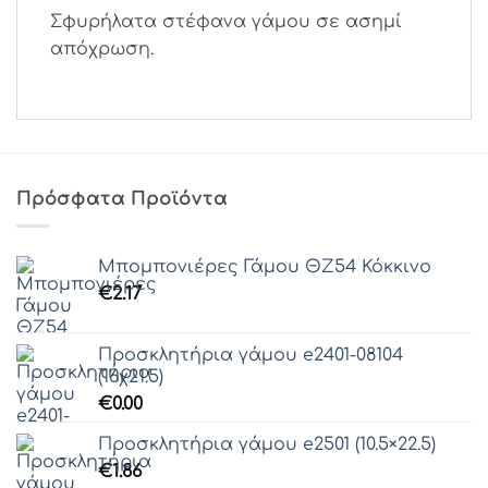
Σφυρήλατα στέφανα γάμου σε ασημί
απόχρωση.
Πρόσφατα Προϊόντα
Μπομπονιέρες Γάμου ΘZ54 Κόκκινο
€
2.17
Προσκλητήρια γάμου e2401-08104
(16χ21.5)
€
0.00
Προσκλητήρια γάμου e2501 (10.5×22.5)
€
1.86