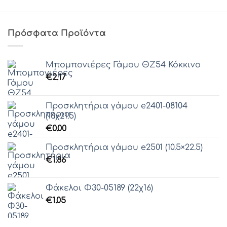
Πρόσφατα Προϊόντα
Μπομπονιέρες Γάμου ΘZ54 Κόκκινο
€
2.17
Προσκλητήρια γάμου e2401-08104
(16χ21.5)
€
0.00
Προσκλητήρια γάμου e2501 (10.5×22.5)
€
1.86
Φάκελοι Φ30-05189 (22χ16)
€
1.05