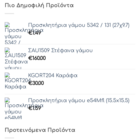
Πιο Δημοφιλή Προϊόντα
Προσκλητήρια γάμου 5342 / 131 (27χ9.7)
€
1.49
ΣAU1509 Στέφανα γάμου
€
160.00
KGORT204 Καράφα
€
30.00
Προσκλητήρια γάμου e54Μfl (15.5x15.5)
€
1.59
Προτεινόμενα Προϊόντα