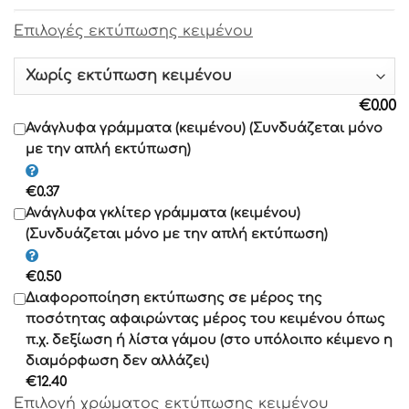
Επιλογές εκτύπωσης κειμένου
Γραμματοσειρά 9
Γραμματοσειρά 10
€
0.00
Γραμματοσειρά 11
Ανάγλυφα γράμματα (κειμένου) (Συνδυάζεται μόνο
με την απλή εκτύπωση)
Γραμματοσειρά 12
€
0.37
Γραμματοσειρά 13
Ανάγλυφα γκλίτερ γράμματα (κειμένου)
(Συνδυάζεται μόνο με την απλή εκτύπωση)
Γραμματοσειρά 14
€
0.50
Γραμματοσειρά 15
Διαφοροποίηση εκτύπωσης σε μέρος της
ποσότητας αφαιρώντας μέρος του κειμένου όπως
Γραμματοσειρά 16
π.χ. δεξίωση ή λίστα γάμου (στο υπόλοιπο κέιμενο η
διαμόρφωση δεν αλλάζει)
Γραμματοσειρά 17
€
12.40
Επιλογή χρώματος εκτύπωσης κειμένου