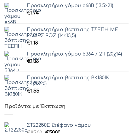
Προσκλητήρια γάμου e68Β (13.5×21)
€
1.74
Γραμματοσειρά 52
Προσκλητήρια βάπτισης ΤΣΕΠΗ ΜΕ
ΡΑΦΕΣ ΡΟΖ (14×13,5)
€
1.18
Γραμματοσειρά 53
Προσκλητήρια γάμου 5364 / 211 (20χ14)
€
1.36
Γραμματοσειρά 54
Προσκλητήρια βάπτισης ΒΚ1801Κ
(14,5Χ20)
Γραμματοσειρά 55
€
1.55
Γραμματοσειρά 56
Προϊόντα με Έκπτωση
Γραμματοσειρά 57
ΣΤ22250Ε Στέφανα γάμου
Γραμματοσειρά 58
Original
Η
€
85.00
€
50.00