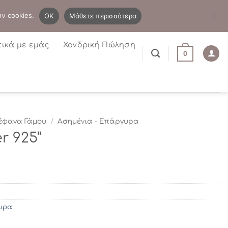
B2B
Η λίστα μου
Newsletter
ων cookies.
OK
Μάθετε περισσότερα
τικά με εμάς
Χονδρική Πώληση
0
έφανα Γάμου
/
Ασημένια - Επάργυρα
r 925”
υρα