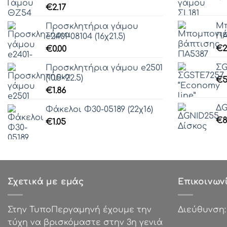
€
2.17
Μπ
Προσκλητήρια γάμου
ΠΑ
e2401-08104 (16χ21.5)
€
2
€
0.00
ΣG
Προσκλητήρια γάμου e2501
(10.5×22.5)
€
5
€
1.86
ΔG
Φάκελοι Φ30-05189 (22χ16)
€
8
€
1.05
Σχετικά με εμάς
Επικοινων
Στην ΤυποΠεργαμηνή έχουμε την
Διεύθυνση
τύχη να βρισκόμαστε στην 3η γενιά