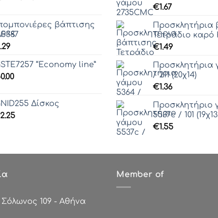
range:
€
1.67
€0.00
ομπονιέρες βάπτισης
Προσκλητήρια 
through
5387
Τετράδιο καρό Κ
€74.40
.29
€
1.49
STE7257 “Economy line”
Προσκλητήρια 
/ 211 (20χ14)
0.00
€
1.36
NID255 Δίσκος
Προσκλητήριο 
5537c / 101 (19χ13
2.25
€
1.55
ία
Member of
:
Σόλωνος 109 - Αθήνα