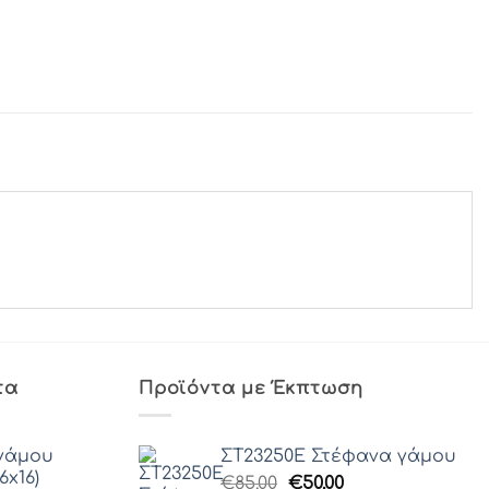
τα
Προϊόντα με Έκπτωση
γάμου
ΣΤ23250Ε Στέφανα γάμου
6x16)
Original
Η
€
85.00
€
50.00