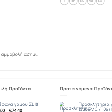
 αμμοβολή ασημί.
ιλή Προϊόντα
Προτεινόμενα Προϊόν
έφανα γάμου ΣL181
Προσκλητήρια 
2735CMC / 106 (1
Price
.00
–
€
74.40