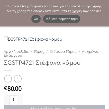
Μετάβαση
ΤΗΛΕΦΩΝΙΚΕΣ ΠΑΡΑΓΓΕΛΙΕΣ:
2103819413
-
2103821941
Η ιστοσελίδα χρησιμοποιεί cookies για την ευκολία περιήγησης.
στο
Με τη χρήση της αποδέχεστε αυτόματα τη χρήση των cookies.
περιεχόμενο
0
OK
Μάθετε περισσότερα
Αρχική σελίδα
/
Γάμος
/
Στέφανα Γάμου
/
Ασημένια -
Επάργυρα
ΣGSTP4721 Στέφανα γάμου
80.00
€
ΣGSTP4721 Στέφανα γάμου ποσότητα