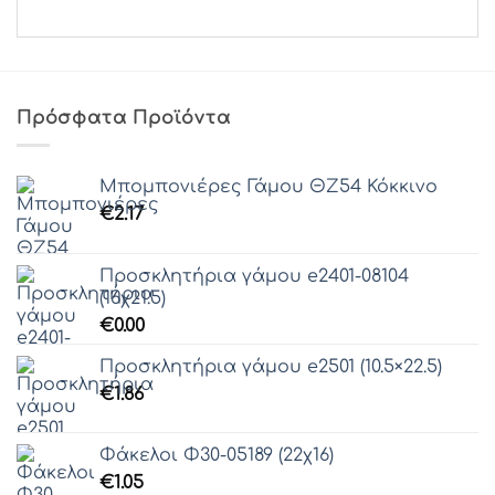
Πρόσφατα Προϊόντα
Μπομπονιέρες Γάμου ΘZ54 Κόκκινο
€
2.17
Προσκλητήρια γάμου e2401-08104
(16χ21.5)
€
0.00
Προσκλητήρια γάμου e2501 (10.5×22.5)
€
1.86
Φάκελοι Φ30-05189 (22χ16)
€
1.05