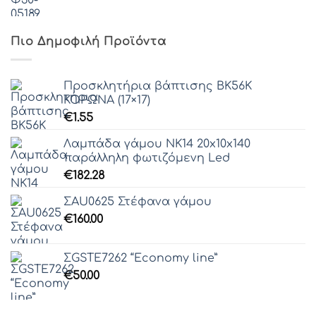
Πιο Δημοφιλή Προϊόντα
Προσκλητήρια βάπτισης ΒΚ56K
ΚΟΡΩΝΑ (17×17)
€
1.55
Λαμπάδα γάμου ΝΚ14 20x10x140
παράλληλη φωτιζόμενη Led
€
182.28
ΣAU0625 Στέφανα γάμου
€
160.00
ΣGSTE7262 “Economy line”
€
50.00