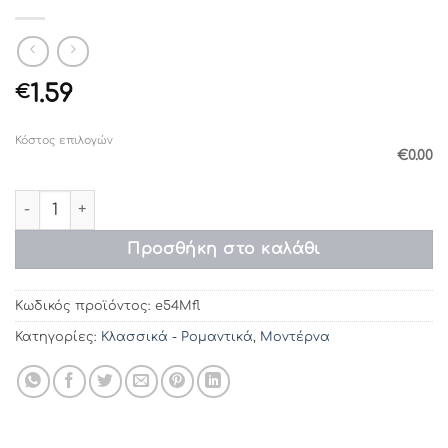
1.59
€
Κόστος επιλογών
€0.00
Προσκλητήρια γάμου e54Μfl (15.5x15.5) ποσότητα
Προσθήκη στο καλάθι
Κωδικός προϊόντος:
e54Μfl
Κατηγορίες:
Κλασσικά - Ρομαντικά
,
Μοντέρνα