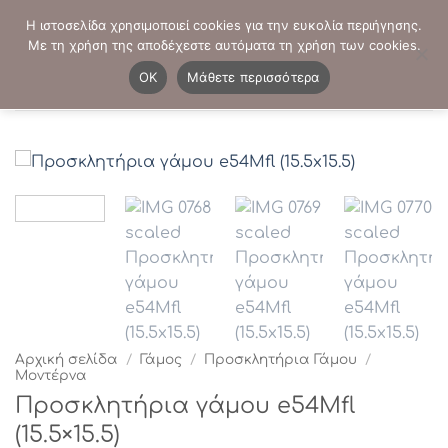
Μετάβαση
ΤΗΛΕΦΩΝΙΚΕΣ ΠΑΡΑΓΓΕΛΙΕΣ:
2103819413
-
2103821941
Η ιστοσελίδα χρησιμοποιεί cookies για την ευκολία περιήγησης.
στο
Με τη χρήση της αποδέχεστε αυτόματα τη χρήση των cookies.
περιεχόμενο
0
OK
Μάθετε περισσότερα
Αρχική σελίδα
/
Γάμος
/
Προσκλητήρια Γάμου
/
Μοντέρνα
Προσκλητήρια γάμου e54Μfl
(15.5×15.5)