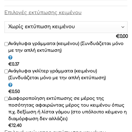
Επιλογές εκτύπωσης κειμένου
Γραμματοσειρά 9
Γραμματοσειρά 10
€
0.00
Γραμματοσειρά 11
Ανάγλυφα γράμματα (κειμένου) (Συνδυάζεται μόνο
με την απλή εκτύπωση)
Γραμματοσειρά 12
€
0.37
Γραμματοσειρά 13
Ανάγλυφα γκλίτερ γράμματα (κειμένου)
(Συνδυάζεται μόνο με την απλή εκτύπωση)
Γραμματοσειρά 14
€
0.50
Γραμματοσειρά 15
Διαφοροποίηση εκτύπωσης σε μέρος της
Γραμματοσειρά 16
ποσότητας αφαιρώντας μέρος του κειμένου όπως
Γραμματοσειρά 17
π.χ. δεξίωση ή λίστα γάμου (στο υπόλοιπο κέιμενο η
διαμόρφωση δεν αλλάζει)
Γραμματοσειρά 18
€
12.40
Γραμματοσειρά 19