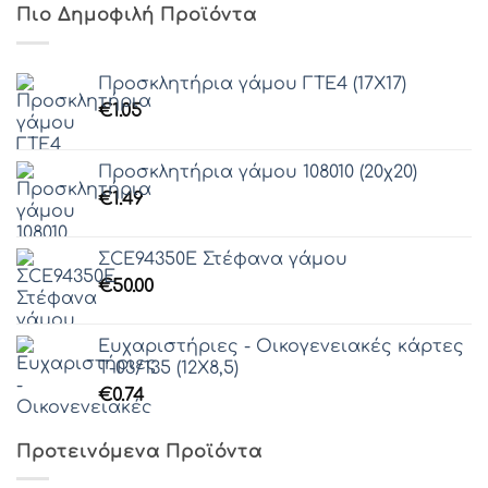
Πιο Δημοφιλή Προϊόντα
Προσκλητήρια γάμου ΓΤΕ4 (17Χ17)
€
1.05
Προσκλητήρια γάμου 108010 (20χ20)
€
1.49
ΣCE94350E Στέφανα γάμου
€
50.00
Ευχαριστήριες - Οικογενειακές κάρτες
Τ-03/135 (12Χ8,5)
€
0.74
Προτεινόμενα Προϊόντα