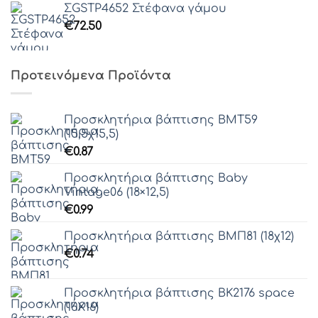
ΣGSTP4652 Στέφανα γάμου
through
€
72.50
€86.80
Προτεινόμενα Προϊόντα
Προσκλητήρια βάπτισης ΒΜΤ59
(15,5χ15,5)
€
0.87
Προσκλητήρια βάπτισης Baby
Vintage06 (18×12,5)
€
0.99
Προσκλητήρια βάπτισης ΒΜΠ81 (18χ12)
€
0.74
Προσκλητήρια βάπτισης ΒΚ2176 space
(16Χ16)