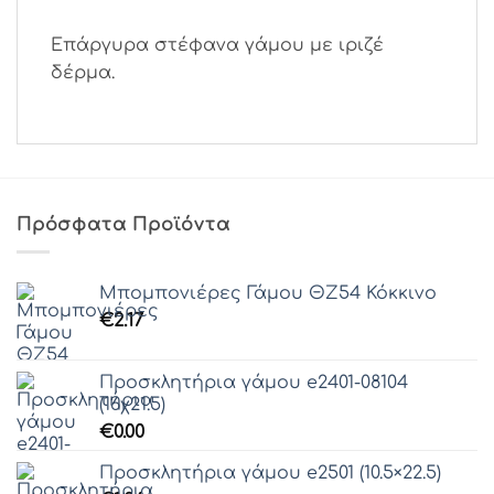
Επάργυρα στέφανα γάμου με ιριζέ
δέρμα.
Πρόσφατα Προϊόντα
Μπομπονιέρες Γάμου ΘZ54 Κόκκινο
€
2.17
Προσκλητήρια γάμου e2401-08104
(16χ21.5)
€
0.00
Προσκλητήρια γάμου e2501 (10.5×22.5)