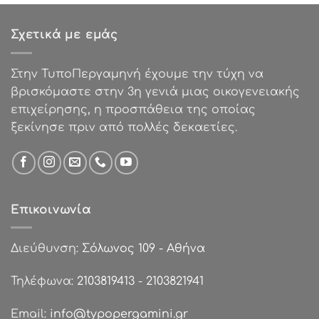
was:
τιμή
€0.62.
είναι:
Σχετικά με εμάς
€0.37.
Στην ΤυποΠεργαμηνή έχουμε την τύχη να
βρισκόμαστε στην 3η γενιά μιας οικογενειακής
επιχείρησης, η προσπάθεια της οποίας
ξεκίνησε πριν από πολλές δεκαετίες.
Επικοινωνία
Διεύθυνση:
Σόλωνος 109 - Αθήνα
Τηλέφωνα:
2103819413
-
2103821941
Email:
info@typopergamini.gr