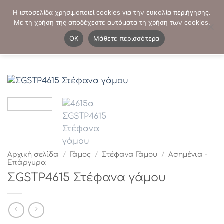
Μετάβαση
ΤΗΛΕΦΩΝΙΚΕΣ ΠΑΡΑΓΓΕΛΙΕΣ:
2103819413
-
2103821941
Η ιστοσελίδα χρησιμοποιεί cookies για την ευκολία περιήγησης.
στο
Με τη χρήση της αποδέχεστε αυτόματα τη χρήση των cookies.
περιεχόμενο
0
OK
Μάθετε περισσότερα
Αρχική σελίδα
/
Γάμος
/
Στέφανα Γάμου
/
Ασημένια -
Επάργυρα
ΣGSTP4615 Στέφανα γάμου