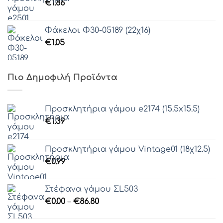
€
1.86
Φάκελοι Φ30-05189 (22χ16)
€
1.05
Πιο Δημοφιλή Προϊόντα
Προσκλητήρια γάμου e2174 (15.5x15.5)
€
1.39
Προσκλητήρια γάμου Vintage01 (18χ12.5)
€
0.99
Στέφανα γάμου ΣL503
Price
€
0.00
–
€
86.80
range:
€0.00