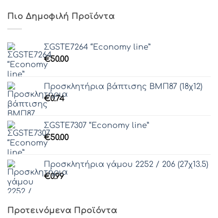
Πιο Δημοφιλή Προϊόντα
ΣGSTE7264 “Economy line”
€
50.00
Προσκλητήρια βάπτισης ΒΜΠ87 (18χ12)
€
0.74
ΣGSTE7307 “Economy line”
€
50.00
Προσκλητήρια γάμου 2252 / 206 (27χ13.5)
€
0.99
Προτεινόμενα Προϊόντα