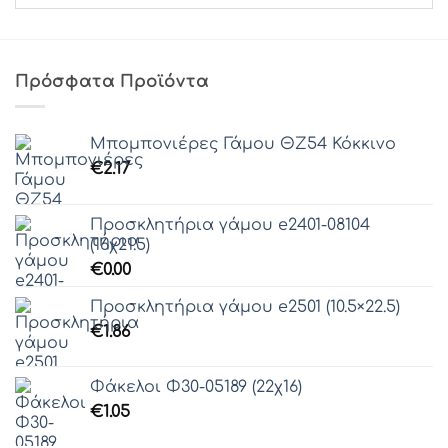
Πρόσφατα Προϊόντα
Μπομπονιέρες Γάμου ΘZ54 Κόκκινο
€
2.17
Προσκλητήρια γάμου e2401-08104
(16χ21.5)
€
0.00
Προσκλητήρια γάμου e2501 (10.5×22.5)
€
1.86
Φάκελοι Φ30-05189 (22χ16)
€
1.05