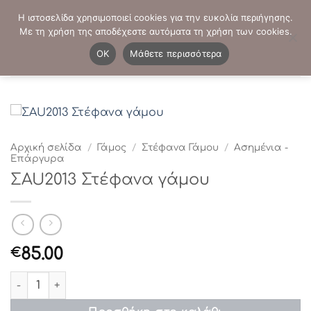
Μετάβαση
ΤΗΛΕΦΩΝΙΚΕΣ ΠΑΡΑΓΓΕΛΙΕΣ:
2103819413
-
2103821941
Η ιστοσελίδα χρησιμοποιεί cookies για την ευκολία περιήγησης.
στο
Με τη χρήση της αποδέχεστε αυτόματα τη χρήση των cookies.
περιεχόμενο
0
OK
Μάθετε περισσότερα
Αρχική σελίδα
/
Γάμος
/
Στέφανα Γάμου
/
Ασημένια -
Επάργυρα
ΣAU2013 Στέφανα γάμου
85.00
€
ΣAU2013 Στέφανα γάμου ποσότητα